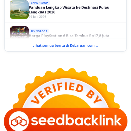
Panduan Lengkap Wisata ke Destinasi Pulau
Lengkuas 2026
29 Juni 2026
TEKNOLOGI
Harga PlayStation 6 Bisa Tembus Rp17,8 Juta
29 Juni 2026
Lihat semua berita di Kebaruan.com →
GAYA HIDUP
10 Adegan Film Terikat Janji yang Sangat Tak
Terduga
29 Juni 2026
KESEHATAN
Bahaya Memakai Softlens untuk Mata yang Jarang
Diketahui
29 Juni 2026
NASIONAL
PLN Kalimantan Lakukan Manajemen Beban
Akibat Gangguan PLTGU
29 Juni 2026
KEUANGAN & INVESTASI