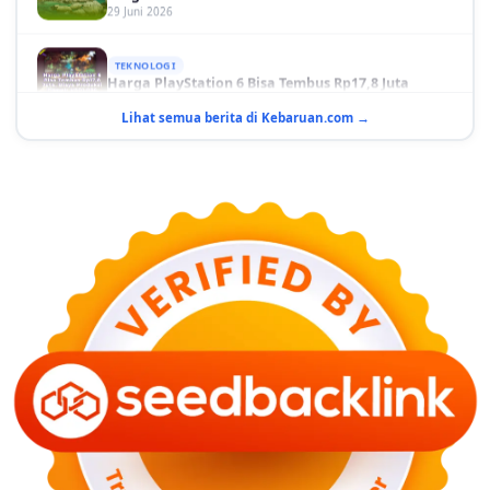
TEKNOLOGI
Harga PlayStation 6 Bisa Tembus Rp17,8 Juta
29 Juni 2026
Lihat semua berita di Kebaruan.com →
GAYA HIDUP
10 Adegan Film Terikat Janji yang Sangat Tak
Terduga
29 Juni 2026
KESEHATAN
Bahaya Memakai Softlens untuk Mata yang Jarang
Diketahui
29 Juni 2026
NASIONAL
PLN Kalimantan Lakukan Manajemen Beban
Akibat Gangguan PLTGU
29 Juni 2026
KEUANGAN & INVESTASI
Harga Minyak Dunia Hari Ini Naik, WTI dan Brent
Sama-sama Menguat
30 Juni 2026