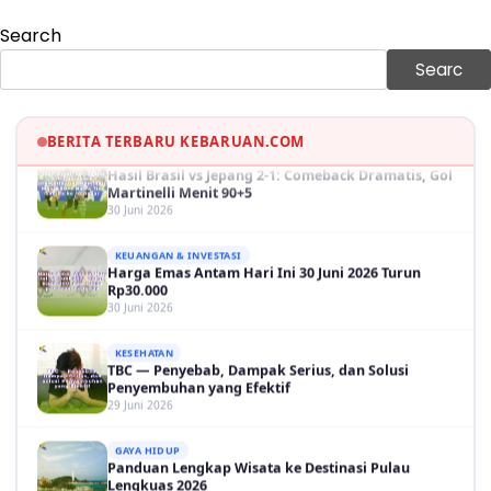
30 Juni 2026
Search
GAYA HIDUP
Sinopsis Film Marauders, Misteri Perampokan
Searc
Bank dengan Konspirasi Tersembunyi
30 Juni 2026
BERITA TERBARU KEBARUAN.COM
OLAH RAGA
Hasil Brasil vs Jepang 2-1: Comeback Dramatis, Gol
Martinelli Menit 90+5
30 Juni 2026
KEUANGAN & INVESTASI
Harga Emas Antam Hari Ini 30 Juni 2026 Turun
Rp30.000
30 Juni 2026
KESEHATAN
TBC — Penyebab, Dampak Serius, dan Solusi
Penyembuhan yang Efektif
29 Juni 2026
GAYA HIDUP
Panduan Lengkap Wisata ke Destinasi Pulau
Lengkuas 2026
29 Juni 2026