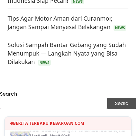
Indonesia Siap Pecah!
NEWS
Tips Agar Motor Aman dari Curanmor,
Jangan Sampai Menyesal Belakangan
NEWS
Solusi Sampah Bantar Gebang yang Sudah
Menumpuk — Langkah Nyata yang Bisa
Dilakukan
NEWS
KEUANGAN & INVESTASI
Harga Minyak Dunia Hari Ini Naik, WTI dan Brent
Sama-sama Menguat
30 Juni 2026
Search
GAYA HIDUP
Sinopsis Film Marauders, Misteri Perampokan
Searc
Bank dengan Konspirasi Tersembunyi
30 Juni 2026
OLAH RAGA
BERITA TERBARU KEBARUAN.COM
Hasil Brasil vs Jepang 2-1: Comeback Dramatis, Gol
Martinelli Menit 90+5
30 Juni 2026