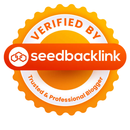
KESEHATAN
Bahaya Memakai Softlens untuk Mata yang Jarang
Diketahui
29 Juni 2026
NASIONAL
PLN Kalimantan Lakukan Manajemen Beban
Akibat Gangguan PLTGU
29 Juni 2026
KEUANGAN & INVESTASI
Harga Minyak Dunia Hari Ini Naik, WTI dan Brent
Sama-sama Menguat
30 Juni 2026
GAYA HIDUP
Sinopsis Film Marauders, Misteri Perampokan
Bank dengan Konspirasi Tersembunyi
30 Juni 2026
OLAH RAGA
Hasil Brasil vs Jepang 2-1: Comeback Dramatis, Gol
Martinelli Menit 90+5
30 Juni 2026