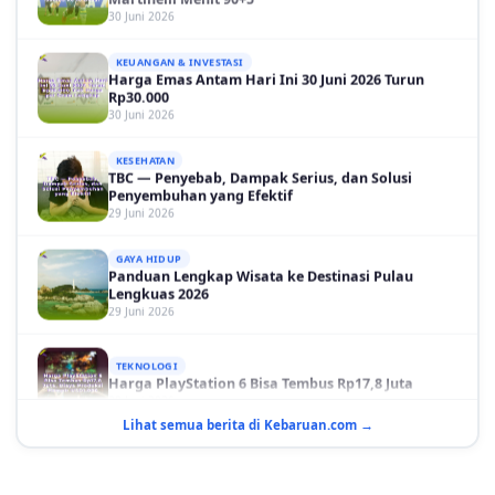
KEUANGAN & INVESTASI
Harga Emas Antam Hari Ini 30 Juni 2026 Turun
Rp30.000
30 Juni 2026
KESEHATAN
TBC — Penyebab, Dampak Serius, dan Solusi
Penyembuhan yang Efektif
29 Juni 2026
GAYA HIDUP
Panduan Lengkap Wisata ke Destinasi Pulau
Lengkuas 2026
29 Juni 2026
TEKNOLOGI
Harga PlayStation 6 Bisa Tembus Rp17,8 Juta
29 Juni 2026
Lihat semua berita di Kebaruan.com →
GAYA HIDUP
10 Adegan Film Terikat Janji yang Sangat Tak
Terduga
29 Juni 2026