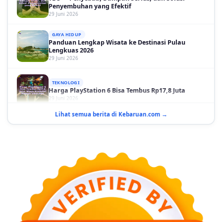
GAYA HIDUP
Panduan Lengkap Wisata ke Destinasi Pulau
Lengkuas 2026
29 Juni 2026
TEKNOLOGI
Harga PlayStation 6 Bisa Tembus Rp17,8 Juta
29 Juni 2026
GAYA HIDUP
Lihat semua berita di Kebaruan.com →
10 Adegan Film Terikat Janji yang Sangat Tak
Terduga
29 Juni 2026
KESEHATAN
Bahaya Memakai Softlens untuk Mata yang Jarang
Diketahui
29 Juni 2026
NASIONAL
PLN Kalimantan Lakukan Manajemen Beban
Akibat Gangguan PLTGU
29 Juni 2026