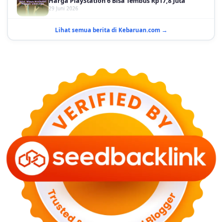
GAYA HIDUP
10 Adegan Film Terikat Janji yang Sangat Tak
Lihat semua berita di Kebaruan.com →
Terduga
29 Juni 2026
KESEHATAN
Bahaya Memakai Softlens untuk Mata yang Jarang
Diketahui
29 Juni 2026
NASIONAL
PLN Kalimantan Lakukan Manajemen Beban
Akibat Gangguan PLTGU
29 Juni 2026
KEUANGAN & INVESTASI
Harga Minyak Dunia Hari Ini Naik, WTI dan Brent
Sama-sama Menguat
30 Juni 2026
GAYA HIDUP
Sinopsis Film Marauders, Misteri Perampokan
Bank dengan Konspirasi Tersembunyi
30 Juni 2026