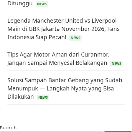
Ditunggu
NEWS
Legenda Manchester United vs Liverpool
Main di GBK Jakarta November 2026, Fans
Indonesia Siap Pecah!
NEWS
Tips Agar Motor Aman dari Curanmor,
Jangan Sampai Menyesal Belakangan
NEWS
Solusi Sampah Bantar Gebang yang Sudah
Menumpuk — Langkah Nyata yang Bisa
KEUANGAN & INVESTASI
Harga Minyak Dunia Hari Ini Naik, WTI dan Brent
Dilakukan
NEWS
Sama-sama Menguat
30 Juni 2026
GAYA HIDUP
Sinopsis Film Marauders, Misteri Perampokan
Bank dengan Konspirasi Tersembunyi
Search
30 Juni 2026