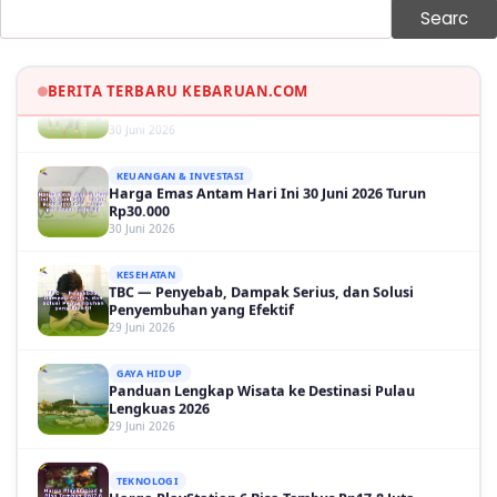
Searc
OLAH RAGA
Hasil Brasil vs Jepang 2-1: Comeback Dramatis, Gol
Martinelli Menit 90+5
BERITA TERBARU KEBARUAN.COM
30 Juni 2026
KEUANGAN & INVESTASI
Harga Emas Antam Hari Ini 30 Juni 2026 Turun
Rp30.000
30 Juni 2026
KESEHATAN
TBC — Penyebab, Dampak Serius, dan Solusi
Penyembuhan yang Efektif
29 Juni 2026
GAYA HIDUP
Panduan Lengkap Wisata ke Destinasi Pulau
Lengkuas 2026
29 Juni 2026
TEKNOLOGI
Harga PlayStation 6 Bisa Tembus Rp17,8 Juta
29 Juni 2026