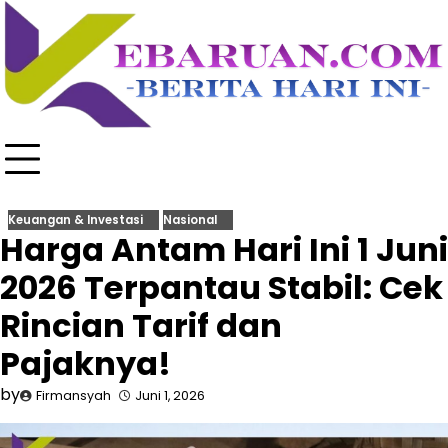
Skip
to
content
Keuangan & Investasi
Nasional
Harga Antam Hari Ini 1 Juni
2026 Terpantau Stabil: Cek
Rincian Tarif dan
Pajaknya!
by
Firmansyah
Juni 1, 2026