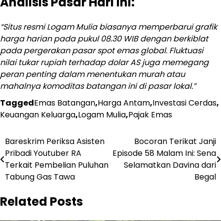
Analisis Pasar Hari Ini:
“Situs resmi Logam Mulia biasanya memperbarui grafik
harga harian pada pukul 08.30 WIB dengan berkiblat
pada pergerakan pasar spot emas global. Fluktuasi
nilai tukar rupiah terhadap dolar AS juga memegang
peran penting dalam menentukan murah atau
mahalnya komoditas batangan ini di pasar lokal.”
Tagged
Emas Batangan
,
Harga Antam
,
Investasi Cerdas
,
Keuangan Keluarga
,
Logam Mulia
,
Pajak Emas
Navigasi
Bareskrim Periksa Asisten
Bocoran Terikat Janji
Pribadi Youtuber RA
Episode 58 Malam Ini: Sena
pos
Terkait Pembelian Puluhan
Selamatkan Davina dari
Tabung Gas Tawa
Begal
Related Posts