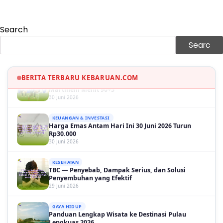
30 Juni 2026
GAYA HIDUP
Search
Sinopsis Film Marauders, Misteri Perampokan
Bank dengan Konspirasi Tersembunyi
Searc
30 Juni 2026
OLAH RAGA
Hasil Brasil vs Jepang 2-1: Comeback Dramatis, Gol
BERITA TERBARU KEBARUAN.COM
Martinelli Menit 90+5
30 Juni 2026
KEUANGAN & INVESTASI
Harga Emas Antam Hari Ini 30 Juni 2026 Turun
Rp30.000
30 Juni 2026
KESEHATAN
TBC — Penyebab, Dampak Serius, dan Solusi
Penyembuhan yang Efektif
29 Juni 2026
GAYA HIDUP
Panduan Lengkap Wisata ke Destinasi Pulau
Lengkuas 2026