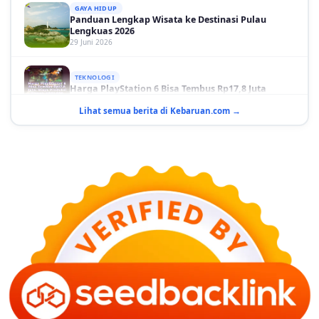
Panduan Lengkap Wisata ke Destinasi Pulau
Lengkuas 2026
29 Juni 2026
TEKNOLOGI
Harga PlayStation 6 Bisa Tembus Rp17,8 Juta
29 Juni 2026
Lihat semua berita di Kebaruan.com →
GAYA HIDUP
10 Adegan Film Terikat Janji yang Sangat Tak
Terduga
29 Juni 2026
KESEHATAN
Bahaya Memakai Softlens untuk Mata yang Jarang
Diketahui
29 Juni 2026
NASIONAL
PLN Kalimantan Lakukan Manajemen Beban
Akibat Gangguan PLTGU
29 Juni 2026
KEUANGAN & INVESTASI