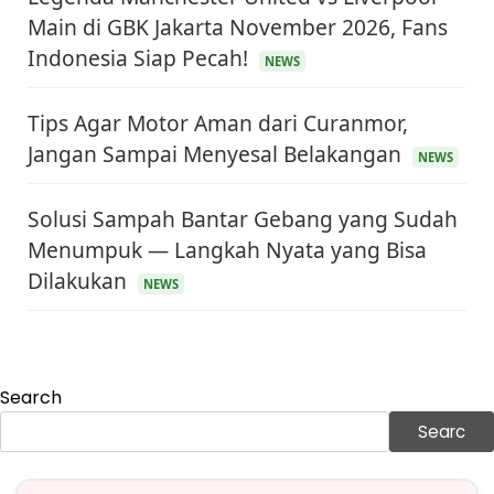
Main di GBK Jakarta November 2026, Fans
Indonesia Siap Pecah!
NEWS
Tips Agar Motor Aman dari Curanmor,
Jangan Sampai Menyesal Belakangan
NEWS
Solusi Sampah Bantar Gebang yang Sudah
Menumpuk — Langkah Nyata yang Bisa
Dilakukan
NEWS
KEUANGAN & INVESTASI
Harga Minyak Dunia Hari Ini Naik, WTI dan Brent
Sama-sama Menguat
30 Juni 2026
Search
GAYA HIDUP
Sinopsis Film Marauders, Misteri Perampokan
Searc
Bank dengan Konspirasi Tersembunyi
30 Juni 2026