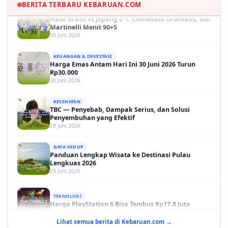
BERITA TERBARU KEBARUAN.COM
OLAH RAGA
Hasil Brasil vs Jepang 2-1: Comeback Dramatis, Gol
Martinelli Menit 90+5
30 Juni 2026
KEUANGAN & INVESTASI
Harga Emas Antam Hari Ini 30 Juni 2026 Turun
Rp30.000
30 Juni 2026
KESEHATAN
TBC — Penyebab, Dampak Serius, dan Solusi
Penyembuhan yang Efektif
29 Juni 2026
GAYA HIDUP
Panduan Lengkap Wisata ke Destinasi Pulau
Lengkuas 2026
29 Juni 2026
TEKNOLOGI
Harga PlayStation 6 Bisa Tembus Rp17,8 Juta
29 Juni 2026
Lihat semua berita di Kebaruan.com →