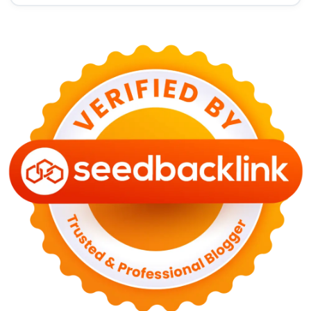
GAYA HIDUP
10 Adegan Film Terikat Janji yang Sangat Tak
Terduga
29 Juni 2026
KESEHATAN
Bahaya Memakai Softlens untuk Mata yang Jarang
Diketahui
29 Juni 2026
NASIONAL
PLN Kalimantan Lakukan Manajemen Beban
Akibat Gangguan PLTGU
29 Juni 2026
KEUANGAN & INVESTASI
Harga Minyak Dunia Hari Ini Naik, WTI dan Brent
Sama-sama Menguat
30 Juni 2026
GAYA HIDUP
Sinopsis Film Marauders, Misteri Perampokan
Bank dengan Konspirasi Tersembunyi
30 Juni 2026