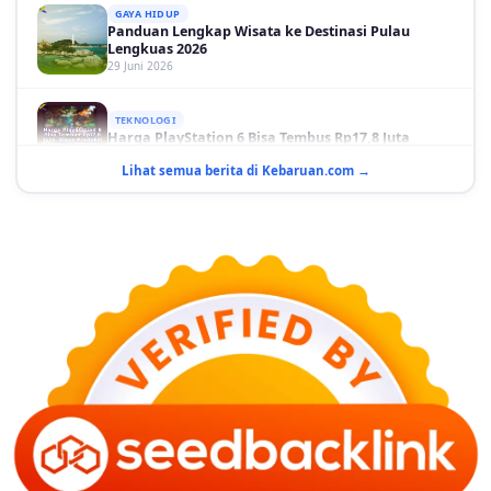
GAYA HIDUP
Panduan Lengkap Wisata ke Destinasi Pulau
Lengkuas 2026
29 Juni 2026
TEKNOLOGI
Harga PlayStation 6 Bisa Tembus Rp17,8 Juta
29 Juni 2026
Lihat semua berita di Kebaruan.com →
GAYA HIDUP
10 Adegan Film Terikat Janji yang Sangat Tak
Terduga
29 Juni 2026
KESEHATAN
Bahaya Memakai Softlens untuk Mata yang Jarang
Diketahui
29 Juni 2026
NASIONAL
PLN Kalimantan Lakukan Manajemen Beban
Akibat Gangguan PLTGU
29 Juni 2026
KEUANGAN & INVESTASI