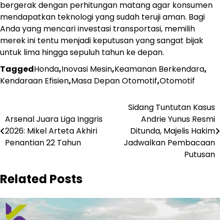
bergerak dengan perhitungan matang agar konsumen
mendapatkan teknologi yang sudah teruji aman. Bagi
Anda yang mencari investasi transportasi, memilih
merek ini tentu menjadi keputusan yang sangat bijak
untuk lima hingga sepuluh tahun ke depan.
Tagged
Honda
,
Inovasi Mesin
,
Keamanan Berkendara
,
Kendaraan Efisien
,
Masa Depan Otomotif
,
Otomotif
Navigasi
Sidang Tuntutan Kasus
Arsenal Juara Liga Inggris
Andrie Yunus Resmi
pos
2026: Mikel Arteta Akhiri
Ditunda, Majelis Hakim
Penantian 22 Tahun
Jadwalkan Pembacaan
Putusan
Related Posts