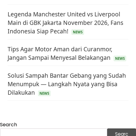
Legenda Manchester United vs Liverpool
Main di GBK Jakarta November 2026, Fans
Indonesia Siap Pecah!
NEWS
Tips Agar Motor Aman dari Curanmor,
Jangan Sampai Menyesal Belakangan
NEWS
Solusi Sampah Bantar Gebang yang Sudah
Menumpuk — Langkah Nyata yang Bisa
KEUANGAN & INVESTASI
Dilakukan
NEWS
Harga Minyak Dunia Hari Ini Naik, WTI dan Brent
Sama-sama Menguat
30 Juni 2026
GAYA HIDUP
Sinopsis Film Marauders, Misteri Perampokan
Search
Bank dengan Konspirasi Tersembunyi
30 Juni 2026
Searc