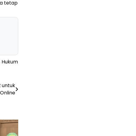
ia tetap
PLN Kalimantan Lakukan Manajemen Beban
Akibat Gangguan PLTGU
29 Juni 2026
n Hukum
2 untuk
Online