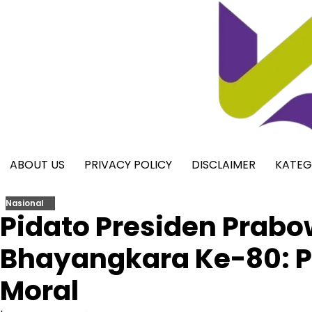
Skip
to
content
ABOUT US
PRIVACY POLICY
DISCLAIMER
KATEG
Nasional
Pidato Presiden Prabo
Bhayangkara Ke-80: P
Moral