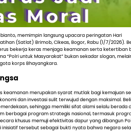
ubianto, memimpin langsung upacara peringatan Hari
ihan (Satlat) Brimob, Cikeas, Bogor, Rabu (1/7/2026). Be
 terus bekerja keras menjaga keamanan serta ketertiban 
a “Polri untuk Masyarakat” bukan sekadar slogan, mela
nggota korps Bhayangkara.
angsa
as keamanan merupakan syarat mutlak bagi kemajuan s
omi dan investasi sulit terwujud dengan maksimal. Bel
merdekaan, sehingga memiliki sifat alami selalu berada d
dalam berbagai program strategis nasional, termasuk prog
ecara khusus memuji efektivitas dapur yang dibangun Pol
 inisiatif tersebut sebagai bukti nyata bahwa negara sela