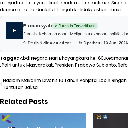
menjadi negara yang kuat, modern, dan makmur. Sinergi 
damai serta berdaulat di tengah ketidakpastian dunia.
Firmansyah
✔ Jurnalis Terverifikasi
F
Jurnalis Kebaruan.com · Meliput isu ekonomi, politik, dan 
✎ Ditulis &
ditinjau editor
|
↻ Diperbarui
13 Juni 2026
Tagged
Abdi Negara
,
Hari Bhayangkara ke-80
,
Keamanan
,
Polri untuk Masyarakat
,
Presiden Prabowo Subianto
,
Refo
Navigasi
Nadiem Makarim Divonis 10 Tahun Penjara, Lebih Ringan 
Tuntutan Jaksa
pos
Related Posts