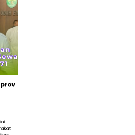
mprov
ni
rakat
itas