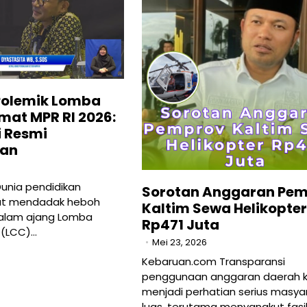
 Polemik Lomba
mat MPR RI 2026:
i Resmi
kan
unia pendidikan
Sorotan Anggaran Pe
at mendadak heboh
Kaltim Sewa Helikopter
dalam ajang Lomba
Rp471 Juta
 (LCC)…
Mei 23, 2026
Kebaruan.com Transparansi
penggunaan anggaran daerah ki
menjadi perhatian serius masya
luas, terutama menyangkut fasil