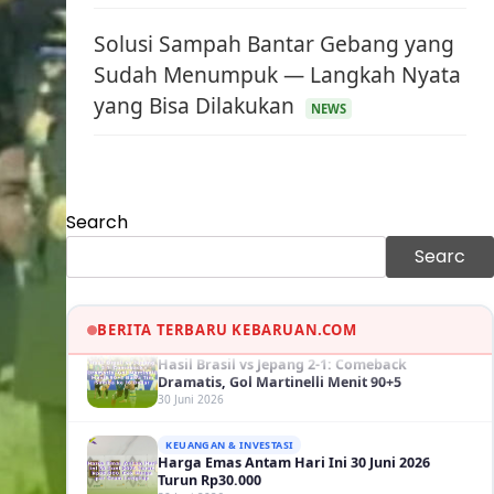
Solusi Sampah Bantar Gebang yang
Sudah Menumpuk — Langkah Nyata
yang Bisa Dilakukan
KEUANGAN & INVESTASI
NEWS
Harga Minyak Dunia Hari Ini Naik, WTI dan
Brent Sama-sama Menguat
30 Juni 2026
GAYA HIDUP
Search
Sinopsis Film Marauders, Misteri
Perampokan Bank dengan Konspirasi
Searc
Tersembunyi
30 Juni 2026
OLAH RAGA
Hasil Brasil vs Jepang 2-1: Comeback
BERITA TERBARU KEBARUAN.COM
Dramatis, Gol Martinelli Menit 90+5
30 Juni 2026
KEUANGAN & INVESTASI
Harga Emas Antam Hari Ini 30 Juni 2026
Turun Rp30.000
30 Juni 2026