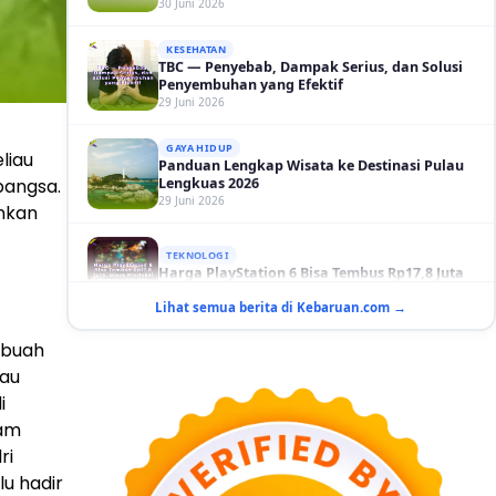
KESEHATAN
TBC — Penyebab, Dampak Serius, dan Solusi
Penyembuhan yang Efektif
29 Juni 2026
GAYA HIDUP
Panduan Lengkap Wisata ke Destinasi Pulau
Lengkuas 2026
liau
29 Juni 2026
bangsa.
inkan
TEKNOLOGI
Harga PlayStation 6 Bisa Tembus Rp17,8 Juta
29 Juni 2026
GAYA HIDUP
Lihat semua berita di Kebaruan.com →
10 Adegan Film Terikat Janji yang Sangat Tak
Terduga
ebuah
29 Juni 2026
iau
i
KESEHATAN
Bahaya Memakai Softlens untuk Mata yang
ram
Jarang Diketahui
ri
29 Juni 2026
lu hadir