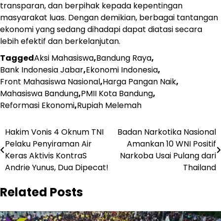
transparan, dan berpihak kepada kepentingan
masyarakat luas. Dengan demikian, berbagai tantangan
ekonomi yang sedang dihadapi dapat diatasi secara
lebih efektif dan berkelanjutan.
Tagged
Aksi Mahasiswa
,
Bandung Raya
,
Bank Indonesia Jabar
,
Ekonomi Indonesia
,
Front Mahasiswa Nasional
,
Harga Pangan Naik
,
Mahasiswa Bandung
,
PMII Kota Bandung
,
Reformasi Ekonomi
,
Rupiah Melemah
Navigasi
Hakim Vonis 4 Oknum TNI
Badan Narkotika Nasional
Pelaku Penyiraman Air
Amankan 10 WNI Positif
pos
Keras Aktivis KontraS
Narkoba Usai Pulang dari
Andrie Yunus, Dua Dipecat!
Thailand
Related Posts