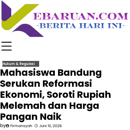
Skip
to
content
Hukum & Regulasi
Mahasiswa Bandung
Serukan Reformasi
Ekonomi, Soroti Rupiah
Melemah dan Harga
Pangan Naik
by
Firmansyah
Juni 10, 2026