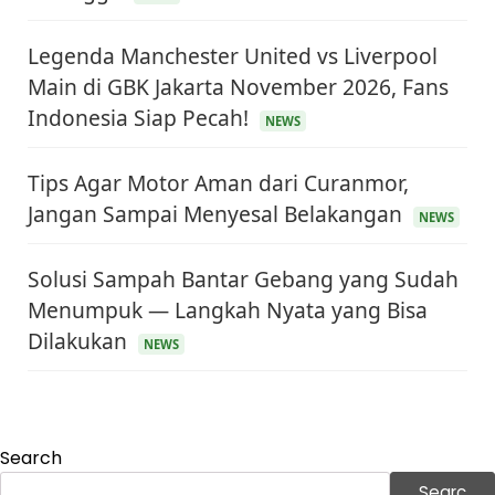
Legenda Manchester United vs Liverpool
Main di GBK Jakarta November 2026, Fans
Indonesia Siap Pecah!
NEWS
Tips Agar Motor Aman dari Curanmor,
Jangan Sampai Menyesal Belakangan
NEWS
Solusi Sampah Bantar Gebang yang Sudah
Menumpuk — Langkah Nyata yang Bisa
KEUANGAN & INVESTASI
Dilakukan
Harga Minyak Dunia Hari Ini Naik, WTI dan Brent
NEWS
Sama-sama Menguat
30 Juni 2026
GAYA HIDUP
Sinopsis Film Marauders, Misteri Perampokan
Bank dengan Konspirasi Tersembunyi
Search
30 Juni 2026
Searc