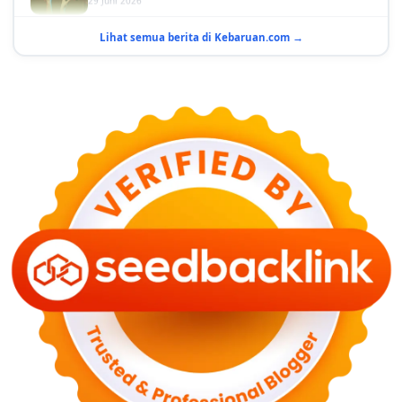
GAYA HIDUP
10 Adegan Film Terikat Janji yang Sangat Tak
Lihat semua berita di Kebaruan.com →
Terduga
29 Juni 2026
KESEHATAN
Bahaya Memakai Softlens untuk Mata yang Jarang
Diketahui
29 Juni 2026
NASIONAL
PLN Kalimantan Lakukan Manajemen Beban
Akibat Gangguan PLTGU
29 Juni 2026
KEUANGAN & INVESTASI
Harga Minyak Dunia Hari Ini Naik, WTI dan Brent
Sama-sama Menguat
30 Juni 2026
GAYA HIDUP
Sinopsis Film Marauders, Misteri Perampokan
Bank dengan Konspirasi Tersembunyi
30 Juni 2026