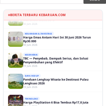
OLAH RAGA
Hasil Brasil vs Jepang 2-1: Comeback Dramatis, Gol
Martinelli Menit 90+5
BERITA TERBARU KEBARUAN.COM
30 Juni 2026
KEUANGAN & INVESTASI
Harga Emas Antam Hari Ini 30 Juni 2026 Turun
Rp30.000
30 Juni 2026
KESEHATAN
TBC — Penyebab, Dampak Serius, dan Solusi
Penyembuhan yang Efektif
29 Juni 2026
GAYA HIDUP
Panduan Lengkap Wisata ke Destinasi Pulau
Lengkuas 2026
29 Juni 2026
TEKNOLOGI
Harga PlayStation 6 Bisa Tembus Rp17,8 Juta
29 Juni 2026