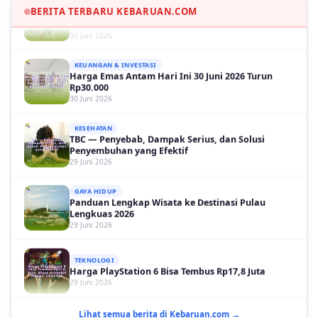
Martinelli Menit 90+5
BERITA TERBARU KEBARUAN.COM
30 Juni 2026
KEUANGAN & INVESTASI
Harga Emas Antam Hari Ini 30 Juni 2026 Turun
Rp30.000
30 Juni 2026
KESEHATAN
TBC — Penyebab, Dampak Serius, dan Solusi
Penyembuhan yang Efektif
29 Juni 2026
GAYA HIDUP
Panduan Lengkap Wisata ke Destinasi Pulau
Lengkuas 2026
29 Juni 2026
TEKNOLOGI
Harga PlayStation 6 Bisa Tembus Rp17,8 Juta
29 Juni 2026
GAYA HIDUP
10 Adegan Film Terikat Janji yang Sangat Tak
Lihat semua berita di Kebaruan.com →