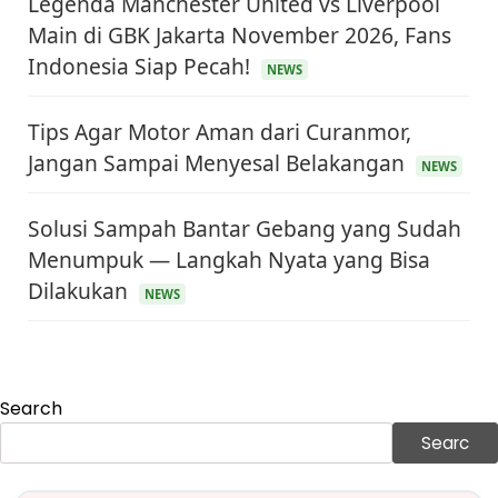
Legenda Manchester United vs Liverpool
Main di GBK Jakarta November 2026, Fans
Indonesia Siap Pecah!
NEWS
Tips Agar Motor Aman dari Curanmor,
Jangan Sampai Menyesal Belakangan
NEWS
Solusi Sampah Bantar Gebang yang Sudah
Menumpuk — Langkah Nyata yang Bisa
KEUANGAN & INVESTASI
Dilakukan
Harga Minyak Dunia Hari Ini Naik, WTI dan Brent
NEWS
Sama-sama Menguat
30 Juni 2026
GAYA HIDUP
Sinopsis Film Marauders, Misteri Perampokan
Bank dengan Konspirasi Tersembunyi
Search
30 Juni 2026
Searc
OLAH RAGA
Hasil Brasil vs Jepang 2-1: Comeback Dramatis, Gol