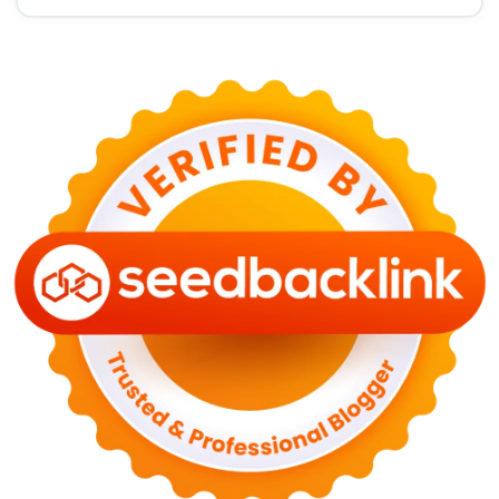
Terduga
29 Juni 2026
KESEHATAN
Bahaya Memakai Softlens untuk Mata yang Jarang
Diketahui
29 Juni 2026
NASIONAL
PLN Kalimantan Lakukan Manajemen Beban
Akibat Gangguan PLTGU
29 Juni 2026
KEUANGAN & INVESTASI
Harga Minyak Dunia Hari Ini Naik, WTI dan Brent
Sama-sama Menguat
30 Juni 2026
GAYA HIDUP
Sinopsis Film Marauders, Misteri Perampokan
Bank dengan Konspirasi Tersembunyi
30 Juni 2026
OLAH RAGA
Hasil Brasil vs Jepang 2-1: Comeback Dramatis, Gol
Martinelli Menit 90+5