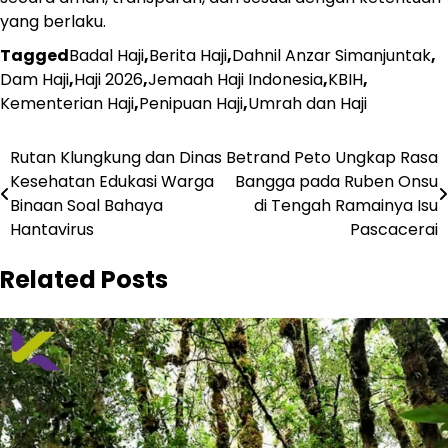
yang berlaku.
Tagged
Badal Haji
,
Berita Haji
,
Dahnil Anzar Simanjuntak
,
Dam Haji
,
Haji 2026
,
Jemaah Haji Indonesia
,
KBIH
,
Kementerian Haji
,
Penipuan Haji
,
Umrah dan Haji
Navigasi
Rutan Klungkung dan Dinas
Betrand Peto Ungkap Rasa
Kesehatan Edukasi Warga
Bangga pada Ruben Onsu
pos
Binaan Soal Bahaya
di Tengah Ramainya Isu
Hantavirus
Pascacerai
Related Posts