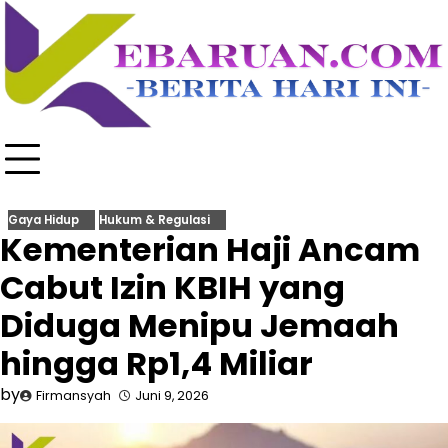
Skip
to
content
Gaya Hidup
Hukum & Regulasi
Kementerian Haji Ancam
Cabut Izin KBIH yang
Diduga Menipu Jemaah
hingga Rp1,4 Miliar
by
Firmansyah
Juni 9, 2026