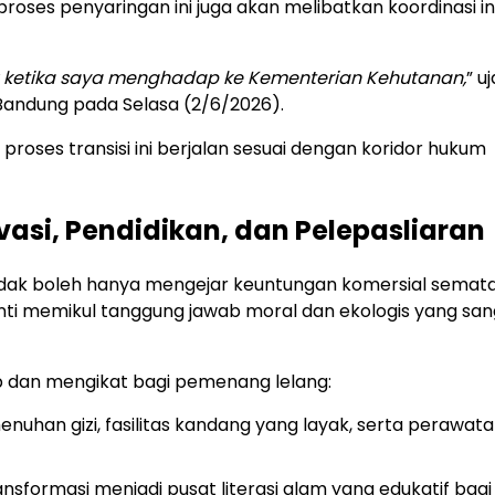
proses penyaringan ini juga akan melibatkan koordinasi in
u ketika saya menghadap ke Kementerian Kehutanan,
” uj
Bandung pada Selasa (2/6/2026).
proses transisi ini berjalan sesuai dengan koridor hukum
vasi, Pendidikan, dan Pelepasliaran
dak boleh hanya mengejar keuntungan komersial semat
nanti memikul tanggung jawab moral dan ekologis yang sa
b dan mengikat bagi pemenang lelang:
uhan gizi, fasilitas kandang yang layak, serta perawat
sformasi menjadi pusat literasi alam yang edukatif bagi