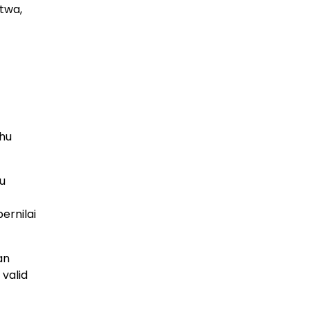
Akibat Gangguan PLTGU
twa,
29 Juni 2026
hu
u
ernilai
an
valid