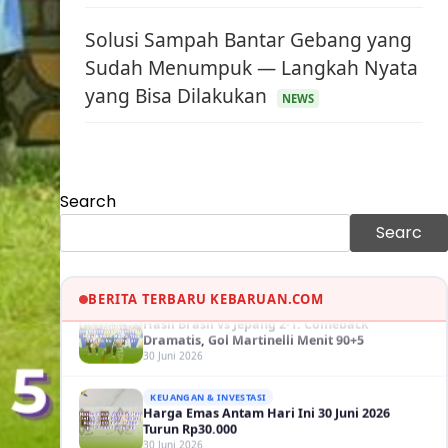
Solusi Sampah Bantar Gebang yang
Sudah Menumpuk — Langkah Nyata
KEUANGAN & INVESTASI
yang Bisa Dilakukan
Harga Minyak Dunia Hari Ini Naik, WTI dan
NEWS
Brent Sama-sama Menguat
30 Juni 2026
GAYA HIDUP
Sinopsis Film Marauders, Misteri
Search
Perampokan Bank dengan Konspirasi
Tersembunyi
30 Juni 2026
Searc
OLAH RAGA
Hasil Brasil vs Jepang 2-1: Comeback
Dramatis, Gol Martinelli Menit 90+5
BERITA TERBARU KEBARUAN.COM
30 Juni 2026
KEUANGAN & INVESTASI
Harga Emas Antam Hari Ini 30 Juni 2026
Turun Rp30.000
30 Juni 2026
KESEHATAN