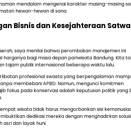
mahaman mendalam mengenai karakter masing-masing sa
amatan hewan-hewan di sana.
an Bisnis dan Kesejahteraan Satwa
daerah, saya menilai bahwa perombakan manajemen ini
harganya bagi masa depan pariwisata Bandung. Kita ta
n tajam publik internasional beberapa waktu lalu.
erlibatan profesional swasta yang berpengalaman mamp
an tanpa membebani APBD. Namun, mengunci komitmen
b fokus pada konservasi adalah keputusan politik yang b
.
tempat wisata tidak harus mengorbankan sisi kemanusia
embuktikan dedikasi mereka dengan menghadirkan solusi 
 asri dan layak huni.