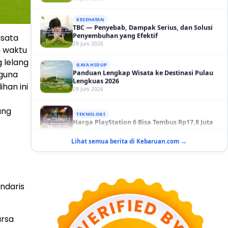
TBC — Penyebab, Dampak Serius, dan Solusi
Penyembuhan yang Efektif
29 Juni 2026
isata
GAYA HIDUP
Panduan Lengkap Wisata ke Destinasi Pulau
m waktu
Lengkuas 2026
 lelang
29 Juni 2026
 guna
han ini
TEKNOLOGI
Harga PlayStation 6 Bisa Tembus Rp17,8 Juta
29 Juni 2026
ang
GAYA HIDUP
10 Adegan Film Terikat Janji yang Sangat Tak
Lihat semua berita di Kebaruan.com →
Terduga
29 Juni 2026
KESEHATAN
Bahaya Memakai Softlens untuk Mata yang
ndaris
Jarang Diketahui
29 Juni 2026
ursa
NASIONAL
PLN Kalimantan Lakukan Manajemen Beban