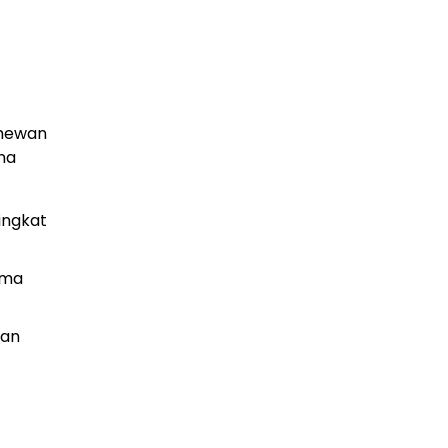
 hewan
na
ingkat
ama
tan