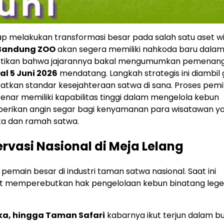
p melakukan transformasi besar pada salah satu aset w
Bandung ZOO
akan segera memiliki nahkoda baru dala
astikan bahwa jajarannya bakal mengumumkan pemenang
l 5 Juni 2026
mendatang. Langkah strategis ini diambil
an standar kesejahteraan satwa di sana. Proses pemili
enar memiliki kapabilitas tinggi dalam mengelola kebun
mberikan angin segar bagi kenyamanan para wisatawan y
ta dan ramah satwa.
rvasi Nasional di Meja Lelang
pemain besar di industri taman satwa nasional. Saat ini
at memperebutkan hak pengelolaan kebun binatang lege
ka, hingga Taman Safari
kabarnya ikut terjun dalam b