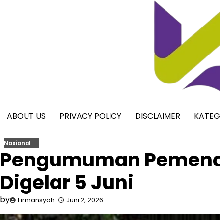
Skip
to
content
ABOUT US
PRIVACY POLICY
DISCLAIMER
KATEG
Nasional
Pengumuman Pemenan
Digelar 5 Juni
by
Firmansyah
Juni 2, 2026