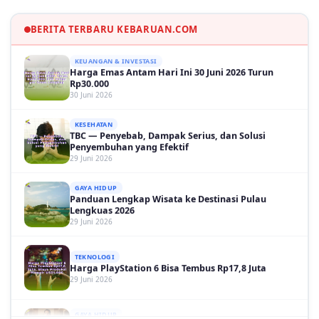
30 Juni 2026
BERITA TERBARU KEBARUAN.COM
KEUANGAN & INVESTASI
Harga Emas Antam Hari Ini 30 Juni 2026 Turun
Rp30.000
30 Juni 2026
KESEHATAN
TBC — Penyebab, Dampak Serius, dan Solusi
Penyembuhan yang Efektif
29 Juni 2026
GAYA HIDUP
Panduan Lengkap Wisata ke Destinasi Pulau
Lengkuas 2026
29 Juni 2026
TEKNOLOGI
Harga PlayStation 6 Bisa Tembus Rp17,8 Juta
29 Juni 2026
GAYA HIDUP
10 Adegan Film Terikat Janji yang Sangat Tak
Terduga