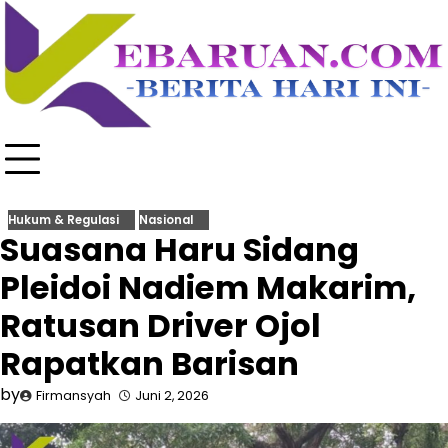
Skip
to
content
Hukum & Regulasi
Nasional
Suasana Haru Sidang
Pleidoi Nadiem Makarim,
Ratusan Driver Ojol
Rapatkan Barisan
by
Firmansyah
Juni 2, 2026