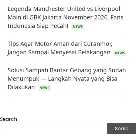
Legenda Manchester United vs Liverpool
Main di GBK Jakarta November 2026, Fans
Indonesia Siap Pecah!
NEWS
Tips Agar Motor Aman dari Curanmor,
Jangan Sampai Menyesal Belakangan
NEWS
Solusi Sampah Bantar Gebang yang Sudah
KEUANGAN & INVESTASI
Harga Minyak Dunia Hari Ini Naik, WTI dan Brent
Menumpuk — Langkah Nyata yang Bisa
Sama-sama Menguat
Dilakukan
30 Juni 2026
NEWS
GAYA HIDUP
Sinopsis Film Marauders, Misteri Perampokan
Bank dengan Konspirasi Tersembunyi
30 Juni 2026
Search
OLAH RAGA
Searc
Hasil Brasil vs Jepang 2-1: Comeback Dramatis, Gol
Martinelli Menit 90+5