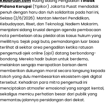
Kebaruan.com
Ruang sidang Pengadilan
Tindak
Pidana Korupsi
(Tipikor) Jakarta Pusat mendadak
penuh dengan haru dan riuh solidaritas pada hari ini,
Selasa (2/6/2026). Mantan Menteri Pendidikan,
Kebudayaan, Riset, dan Teknologi, Nadiem Makarim,
menjalani sidang krusial dengan agenda pembacaan
nota pembelaan atau pleidoi atas kasus hukum yang
melilitnya. Sejak pagi buta, pemandangan luar biasa
terlihat di sekitar area pengadilan ketika ratusan
pengemudi ojek online (ojol) datang berbondong-
bondong. Mereka hadir bukan untuk berdemo,
melainkan sengaja merapatkan barisan demi
memberikan dukungan moral secara langsung kepada
tokoh yang dulu membesarkan ekosistem ojek digital
tersebut. Kehadiran para mitra pengemudi ini
menciptakan atmosfer emosional yang sangat kental,
sekaligus memicu perhatian besar dari publik yang
memantau jalannya persidangan dari dekat.