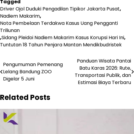
Tagged
Driver Ojol Duduki Pengadilan Tipikor Jakarta Pusat
,
Nadiem Makarim
,
Nota Pembelaan Terdakwa Kasus Uang Pengganti
Triliunan
,
Sidang Pleidoi Nadiem Makarim Kasus Korupsi Hari Ini
,
Tuntutan 18 Tahun Penjara Mantan Mendikbudristek
Navigasi
Panduan Wisata Pantai
Pengumuman Pemenang
Batu Karas 2026: Rute,
pos
Lelang Bandung ZOO
Transportasi Publik, dan
Digelar 5 Juni
Estimasi Biaya Terbaru
Related Posts