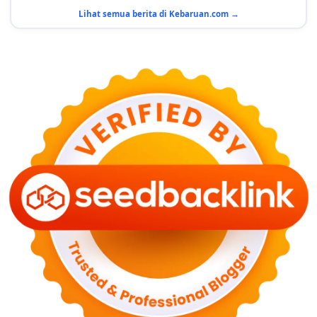
29 Juni 2026
Lihat semua berita di Kebaruan.com →
KESEHATAN
Bahaya Memakai Softlens untuk Mata yang Jarang
Diketahui
29 Juni 2026
NASIONAL
PLN Kalimantan Lakukan Manajemen Beban
Akibat Gangguan PLTGU
29 Juni 2026
KEUANGAN & INVESTASI
Harga Minyak Dunia Hari Ini Naik, WTI dan Brent
Sama-sama Menguat
30 Juni 2026
GAYA HIDUP
Sinopsis Film Marauders, Misteri Perampokan
Bank dengan Konspirasi Tersembunyi
30 Juni 2026
OLAH RAGA
Hasil Brasil vs Jepang 2-1: Comeback Dramatis, Gol
Martinelli Menit 90+5