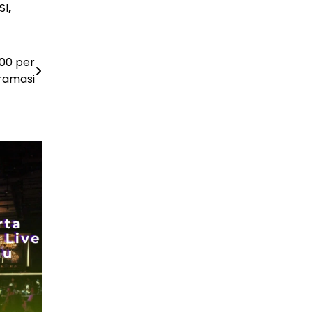
SI
,
TBC — Penyebab, Dampak Serius, dan Solusi
Penyembuhan yang Efektif
29 Juni 2026
000 per
GAYA HIDUP
Panduan Lengkap Wisata ke Destinasi Pulau
ramasi
Lengkuas 2026
29 Juni 2026
TEKNOLOGI
Harga PlayStation 6 Bisa Tembus Rp17,8 Juta
29 Juni 2026
GAYA HIDUP
10 Adegan Film Terikat Janji yang Sangat Tak
Terduga
29 Juni 2026
KESEHATAN
Bahaya Memakai Softlens untuk Mata yang
Jarang Diketahui
29 Juni 2026
NASIONAL