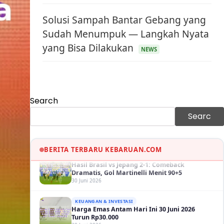
Solusi Sampah Bantar Gebang yang
Sudah Menumpuk — Langkah Nyata
yang Bisa Dilakukan
KEUANGAN & INVESTASI
NEWS
Harga Minyak Dunia Hari Ini Naik, WTI dan
Brent Sama-sama Menguat
30 Juni 2026
GAYA HIDUP
Search
Sinopsis Film Marauders, Misteri
Perampokan Bank dengan Konspirasi
Searc
Tersembunyi
30 Juni 2026
OLAH RAGA
Hasil Brasil vs Jepang 2-1: Comeback
BERITA TERBARU KEBARUAN.COM
Dramatis, Gol Martinelli Menit 90+5
30 Juni 2026
KEUANGAN & INVESTASI
Harga Emas Antam Hari Ini 30 Juni 2026
Turun Rp30.000
30 Juni 2026