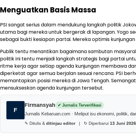
Menguatkan Basis Massa
PSI sangat serius dalam mendukung langkah politik Jokow
utama bagi mereka untuk bergerak di lapangan. Yogo s
sebagai bukti kesiapan partai. Mereka optimis kunjungan
Publik tentu menantikan bagaimana sambutan masyarakat
politik ini tentu menjadi langkah strategis bagi partai
ritme kerja agar setiap agenda kunjungan membawa damp
diperketat agar semua berjalan sesuai rencana. PSI berh
memantapkan posisi mereka di Jawa Tengah. Semangat par
mensukseskan agenda kunjungan tersebut.
Firmansyah
✔ Jurnalis Terverifikasi
F
Jurnalis Kebaruan.com · Meliput isu ekonomi, politik, dan 
✎ Ditulis &
ditinjau editor
|
↻ Diperbarui
13 Juni 2026