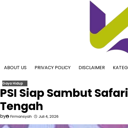
Skip
to
content
ABOUT US
PRIVACY POLICY
DISCLAIMER
KATEG
Gaya Hidup
PSI Siap Sambut Safari
Tengah
by
Firmansyah
Juli 4, 2026