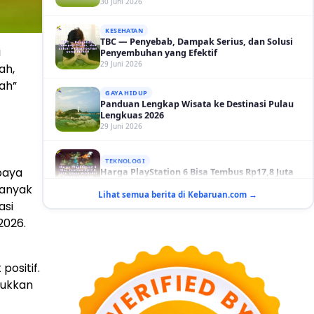
KESEHATAN
TBC — Penyebab, Dampak Serius, dan Solusi
Penyembuhan yang Efektif
29 Juni 2026
i
GAYA HIDUP
ah,
Panduan Lengkap Wisata ke Destinasi Pulau
ah”
Lengkuas 2026
29 Juni 2026
TEKNOLOGI
Harga PlayStation 6 Bisa Tembus Rp17,8 Juta
29 Juni 2026
paya
banyak
GAYA HIDUP
Lihat semua berita di Kebaruan.com →
10 Adegan Film Terikat Janji yang Sangat Tak
asi
Terduga
2026.
29 Juni 2026
KESEHATAN
Bahaya Memakai Softlens untuk Mata yang
ositif.
Jarang Diketahui
jukkan
29 Juni 2026