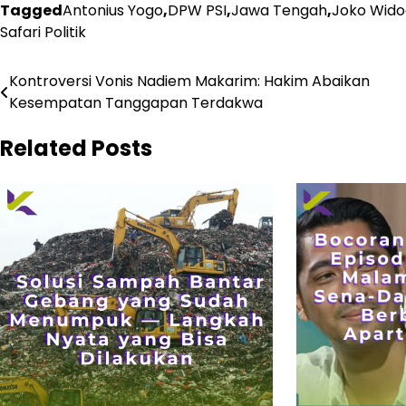
Tagged
Antonius Yogo
,
DPW PSI
,
Jawa Tengah
,
Joko Wid
Safari Politik
Navigasi
Kontroversi Vonis Nadiem Makarim: Hakim Abaikan
Kesempatan Tanggapan Terdakwa
pos
Related Posts