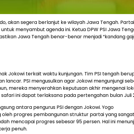
dodo, akan segera berlanjut ke wilayah Jawa Tengah. Parta
a untuk menyambut agenda ini. Ketua DPW PSI Jawa Teng
astikan Jawa Tengah benar-benar menjadi “kandang gaj
hak Jokowi terkait waktu kunjungan. Tim PSI tengah beru
an lancar. PSI mengusulkan agar Jokowi mengunjungi se
mun, mereka menyerahkan keputusan akhir mengenai lok
safari ini dapat terlaksana pada pertengahan bulan Juli 
gsung antara pengurus PSI dengan Jokowi. Yogo
leh progres pembangunan struktur partai yang sangat p
 sudah mencapai progres sebesar 95 persen. Hal ini menun
erja penuh.