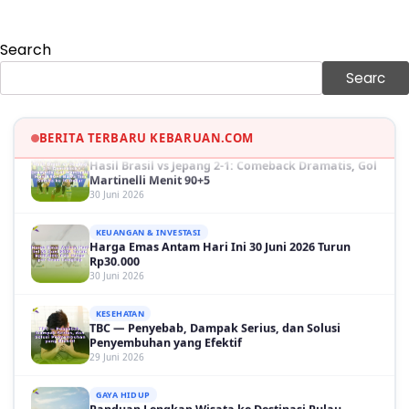
Sama-sama Menguat
30 Juni 2026
Search
GAYA HIDUP
Sinopsis Film Marauders, Misteri Perampokan
Searc
Bank dengan Konspirasi Tersembunyi
30 Juni 2026
BERITA TERBARU KEBARUAN.COM
OLAH RAGA
Hasil Brasil vs Jepang 2-1: Comeback Dramatis, Gol
Martinelli Menit 90+5
30 Juni 2026
KEUANGAN & INVESTASI
Harga Emas Antam Hari Ini 30 Juni 2026 Turun
Rp30.000
30 Juni 2026
KESEHATAN
TBC — Penyebab, Dampak Serius, dan Solusi
Penyembuhan yang Efektif
29 Juni 2026
GAYA HIDUP
Panduan Lengkap Wisata ke Destinasi Pulau