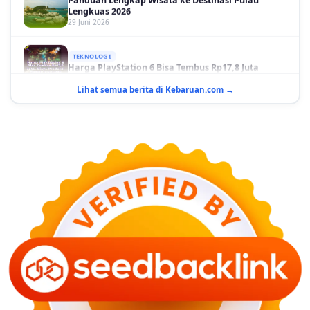
Lengkuas 2026
29 Juni 2026
TEKNOLOGI
Harga PlayStation 6 Bisa Tembus Rp17,8 Juta
29 Juni 2026
Lihat semua berita di Kebaruan.com →
GAYA HIDUP
10 Adegan Film Terikat Janji yang Sangat Tak
Terduga
29 Juni 2026
KESEHATAN
Bahaya Memakai Softlens untuk Mata yang Jarang
Diketahui
29 Juni 2026
NASIONAL
PLN Kalimantan Lakukan Manajemen Beban
Akibat Gangguan PLTGU
29 Juni 2026
KEUANGAN & INVESTASI
Harga Minyak Dunia Hari Ini Naik, WTI dan Brent