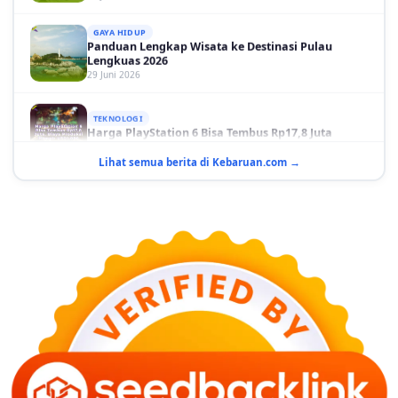
GAYA HIDUP
Panduan Lengkap Wisata ke Destinasi Pulau
Lengkuas 2026
29 Juni 2026
TEKNOLOGI
Harga PlayStation 6 Bisa Tembus Rp17,8 Juta
29 Juni 2026
Lihat semua berita di Kebaruan.com →
GAYA HIDUP
10 Adegan Film Terikat Janji yang Sangat Tak
Terduga
29 Juni 2026
KESEHATAN
Bahaya Memakai Softlens untuk Mata yang Jarang
Diketahui
29 Juni 2026
NASIONAL
PLN Kalimantan Lakukan Manajemen Beban
Akibat Gangguan PLTGU
29 Juni 2026