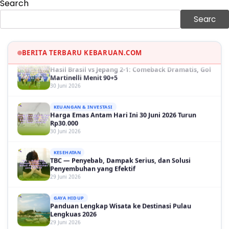
Search
GAYA HIDUP
Sinopsis Film Marauders, Misteri Perampokan
Searc
Bank dengan Konspirasi Tersembunyi
30 Juni 2026
BERITA TERBARU KEBARUAN.COM
OLAH RAGA
Hasil Brasil vs Jepang 2-1: Comeback Dramatis, Gol
Martinelli Menit 90+5
30 Juni 2026
KEUANGAN & INVESTASI
Harga Emas Antam Hari Ini 30 Juni 2026 Turun
Rp30.000
30 Juni 2026
KESEHATAN
TBC — Penyebab, Dampak Serius, dan Solusi
Penyembuhan yang Efektif
29 Juni 2026
GAYA HIDUP
Panduan Lengkap Wisata ke Destinasi Pulau
Lengkuas 2026
29 Juni 2026