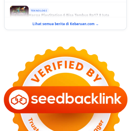
TEKNOLOGI
Harga PlayStation 6 Bisa Tembus Rp17,8 Juta
29 Juni 2026
Lihat semua berita di Kebaruan.com →
GAYA HIDUP
10 Adegan Film Terikat Janji yang Sangat Tak
Terduga
29 Juni 2026
KESEHATAN
Bahaya Memakai Softlens untuk Mata yang Jarang
Diketahui
29 Juni 2026
NASIONAL
PLN Kalimantan Lakukan Manajemen Beban
Akibat Gangguan PLTGU
29 Juni 2026
KEUANGAN & INVESTASI
Harga Minyak Dunia Hari Ini Naik, WTI dan Brent
Sama-sama Menguat
30 Juni 2026