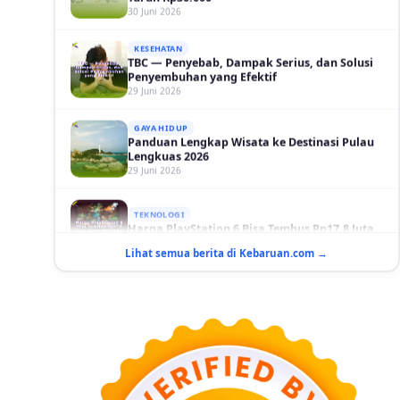
KESEHATAN
TBC — Penyebab, Dampak Serius, dan Solusi
Penyembuhan yang Efektif
29 Juni 2026
GAYA HIDUP
Panduan Lengkap Wisata ke Destinasi Pulau
Lengkuas 2026
29 Juni 2026
TEKNOLOGI
Harga PlayStation 6 Bisa Tembus Rp17,8 Juta
29 Juni 2026
Lihat semua berita di Kebaruan.com →
GAYA HIDUP
10 Adegan Film Terikat Janji yang Sangat Tak
Terduga
29 Juni 2026
KESEHATAN
Bahaya Memakai Softlens untuk Mata yang
Jarang Diketahui
29 Juni 2026