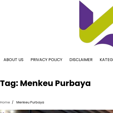
Skip
to
content
ABOUT US
PRIVACY POLICY
DISCLAIMER
KATEG
Tag:
Menkeu Purbaya
Home
Menkeu Purbaya