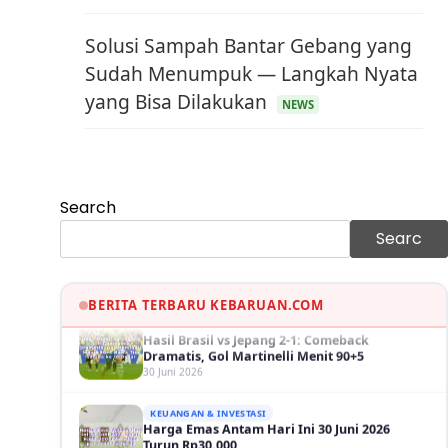
Solusi Sampah Bantar Gebang yang
Sudah Menumpuk — Langkah Nyata
yang Bisa Dilakukan
NEWS
KEUANGAN & INVESTASI
Harga Minyak Dunia Hari Ini Naik, WTI dan
Brent Sama-sama Menguat
30 Juni 2026
Search
GAYA HIDUP
Sinopsis Film Marauders, Misteri
Searc
Perampokan Bank dengan Konspirasi
Tersembunyi
30 Juni 2026
BERITA TERBARU KEBARUAN.COM
OLAH RAGA
Hasil Brasil vs Jepang 2-1: Comeback
Dramatis, Gol Martinelli Menit 90+5
30 Juni 2026
KEUANGAN & INVESTASI
Harga Emas Antam Hari Ini 30 Juni 2026
Turun Rp30.000
30 Juni 2026