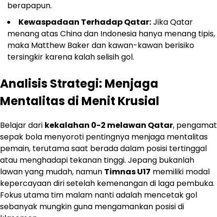
berapapun.
Kewaspadaan Terhadap Qatar:
Jika Qatar
menang atas China dan Indonesia hanya menang tipis,
maka Matthew Baker dan kawan-kawan berisiko
tersingkir karena kalah selisih gol.
Analisis Strategi: Menjaga
Mentalitas di Menit Krusial
Belajar dari
kekalahan 0-2 melawan Qatar
, pengamat
sepak bola menyoroti pentingnya menjaga mentalitas
pemain, terutama saat berada dalam posisi tertinggal
atau menghadapi tekanan tinggi. Jepang bukanlah
lawan yang mudah, namun
Timnas U17
memiliki modal
kepercayaan diri setelah kemenangan di laga pembuka.
Fokus utama tim malam nanti adalah mencetak gol
sebanyak mungkin guna mengamankan posisi di