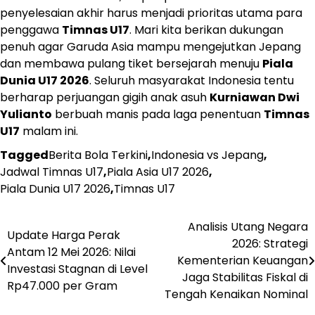
penyelesaian akhir harus menjadi prioritas utama para
penggawa
Timnas U17
. Mari kita berikan dukungan
penuh agar Garuda Asia mampu mengejutkan Jepang
dan membawa pulang tiket bersejarah menuju
Piala
Dunia U17 2026
. Seluruh masyarakat Indonesia tentu
berharap perjuangan gigih anak asuh
Kurniawan Dwi
Yulianto
berbuah manis pada laga penentuan
Timnas
U17
malam ini.
Tagged
Berita Bola Terkini
,
Indonesia vs Jepang
,
Jadwal Timnas U17
,
Piala Asia U17 2026
,
Piala Dunia U17 2026
,
Timnas U17
Navigasi
Analisis Utang Negara
Update Harga Perak
2026: Strategi
pos
Antam 12 Mei 2026: Nilai
Kementerian Keuangan
Investasi Stagnan di Level
Jaga Stabilitas Fiskal di
Rp47.000 per Gram
Tengah Kenaikan Nominal