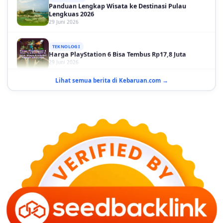
29 Juni 2026
TEKNOLOGI
Harga PlayStation 6 Bisa Tembus Rp17,8 Juta
29 Juni 2026
GAYA HIDUP
10 Adegan Film Terikat Janji yang Sangat Tak
Lihat semua berita di Kebaruan.com →
Terduga
29 Juni 2026
KESEHATAN
Bahaya Memakai Softlens untuk Mata yang Jarang
Diketahui
29 Juni 2026
NASIONAL
PLN Kalimantan Lakukan Manajemen Beban
Akibat Gangguan PLTGU
29 Juni 2026
KEUANGAN & INVESTASI
Harga Minyak Dunia Hari Ini Naik, WTI dan Brent
Sama-sama Menguat