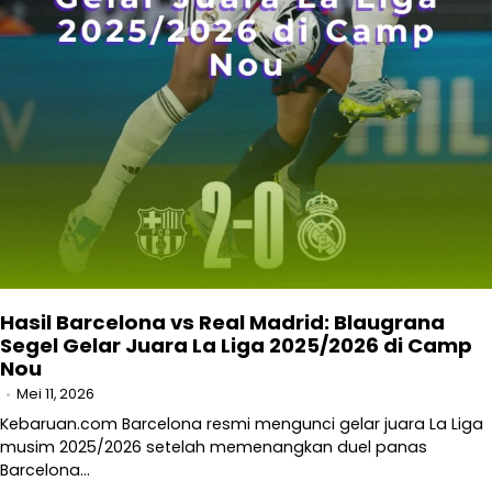
Hasil Barcelona vs Real Madrid: Blaugrana
Segel Gelar Juara La Liga 2025/2026 di Camp
Nou
Mei 11, 2026
Kebaruan.com Barcelona resmi mengunci gelar juara La Liga
musim 2025/2026 setelah memenangkan duel panas
Barcelona…