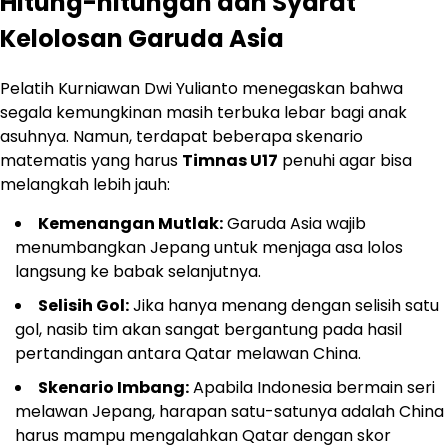
Hitung-hitungan dan Syarat
Kelolosan Garuda Asia
Pelatih Kurniawan Dwi Yulianto menegaskan bahwa
segala kemungkinan masih terbuka lebar bagi anak
asuhnya. Namun, terdapat beberapa skenario
matematis yang harus
Timnas U17
penuhi agar bisa
melangkah lebih jauh:
Kemenangan Mutlak:
Garuda Asia wajib
menumbangkan Jepang untuk menjaga asa lolos
langsung ke babak selanjutnya.
Selisih Gol:
Jika hanya menang dengan selisih satu
gol, nasib tim akan sangat bergantung pada hasil
pertandingan antara Qatar melawan China.
Skenario Imbang:
Apabila Indonesia bermain seri
melawan Jepang, harapan satu-satunya adalah China
harus mampu mengalahkan Qatar dengan skor