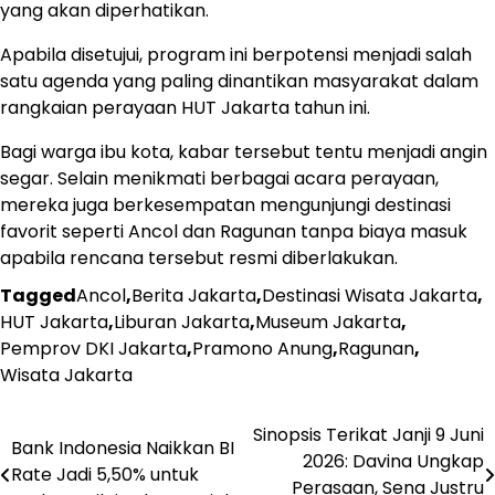
yang akan diperhatikan.
Apabila disetujui, program ini berpotensi menjadi salah
satu agenda yang paling dinantikan masyarakat dalam
rangkaian perayaan HUT Jakarta tahun ini.
Bagi warga ibu kota, kabar tersebut tentu menjadi angin
segar. Selain menikmati berbagai acara perayaan,
mereka juga berkesempatan mengunjungi destinasi
favorit seperti Ancol dan Ragunan tanpa biaya masuk
apabila rencana tersebut resmi diberlakukan.
Tagged
Ancol
,
Berita Jakarta
,
Destinasi Wisata Jakarta
,
HUT Jakarta
,
Liburan Jakarta
,
Museum Jakarta
,
Pemprov DKI Jakarta
,
Pramono Anung
,
Ragunan
,
Wisata Jakarta
Navigasi
Sinopsis Terikat Janji 9 Juni
Bank Indonesia Naikkan BI
2026: Davina Ungkap
pos
Rate Jadi 5,50% untuk
Perasaan, Sena Justru