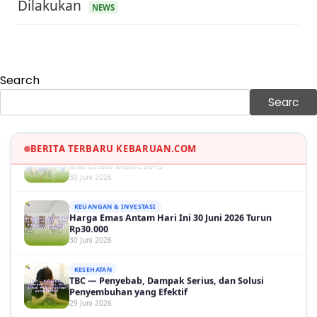
Dilakukan
Harga Minyak Dunia Hari Ini Naik, WTI dan Brent
NEWS
Sama-sama Menguat
30 Juni 2026
GAYA HIDUP
Sinopsis Film Marauders, Misteri Perampokan
Search
Bank dengan Konspirasi Tersembunyi
30 Juni 2026
Searc
OLAH RAGA
Hasil Brasil vs Jepang 2-1: Comeback Dramatis, Gol
Martinelli Menit 90+5
BERITA TERBARU KEBARUAN.COM
30 Juni 2026
KEUANGAN & INVESTASI
Harga Emas Antam Hari Ini 30 Juni 2026 Turun
Rp30.000
30 Juni 2026
KESEHATAN
TBC — Penyebab, Dampak Serius, dan Solusi
Penyembuhan yang Efektif
29 Juni 2026
GAYA HIDUP