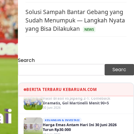
Solusi Sampah Bantar Gebang yang
Sudah Menumpuk — Langkah Nyata
yang Bisa Dilakukan
KEUANGAN & INVESTASI
NEWS
Harga Minyak Dunia Hari Ini Naik, WTI dan
Brent Sama-sama Menguat
30 Juni 2026
GAYA HIDUP
Sinopsis Film Marauders, Misteri
Search
Perampokan Bank dengan Konspirasi
Tersembunyi
Searc
30 Juni 2026
OLAH RAGA
Hasil Brasil vs Jepang 2-1: Comeback
BERITA TERBARU KEBARUAN.COM
Dramatis, Gol Martinelli Menit 90+5
30 Juni 2026
KEUANGAN & INVESTASI
Harga Emas Antam Hari Ini 30 Juni 2026
Turun Rp30.000
30 Juni 2026
KESEHATAN