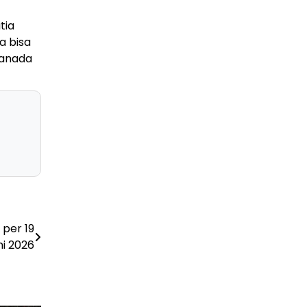
TBC — Penyebab, Dampak Serius, dan Solusi
Penyembuhan yang Efektif
tia
29 Juni 2026
a bisa
Kanada
GAYA HIDUP
Panduan Lengkap Wisata ke Destinasi Pulau
Lengkuas 2026
29 Juni 2026
TEKNOLOGI
Harga PlayStation 6 Bisa Tembus Rp17,8 Juta
29 Juni 2026
GAYA HIDUP
10 Adegan Film Terikat Janji yang Sangat Tak
Terduga
29 Juni 2026
per 19
KESEHATAN
ni 2026
Bahaya Memakai Softlens untuk Mata yang
Jarang Diketahui
29 Juni 2026
NASIONAL