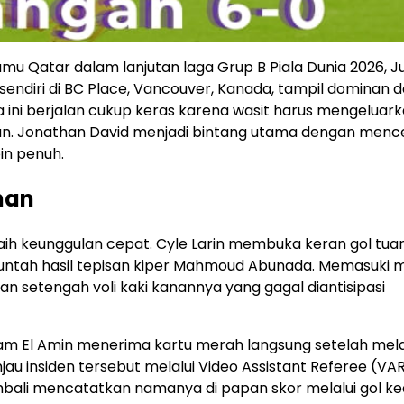
u Qatar dalam lanjutan laga Grup B Piala Dunia 2026, 
sendiri di BC Place, Vancouver, Kanada, tampil dominan 
 ini berjalan cukup keras karena wasit harus mengeluar
an. Jonathan David menjadi bintang utama dengan menc
in penuh.
nan
ih keunggulan cepat. Cyle Larin membuka keran gol tua
ntah hasil tepisan kiper Mahmoud Abunada. Memasuki m
n setengah voli kaki kanannya yang gagal diantisipasi
mam El Amin menerima kartu merah langsung setelah mel
jau insiden tersebut melalui Video Assistant Referee (VAR
bali mencatatkan namanya di papan skor melalui gol ke