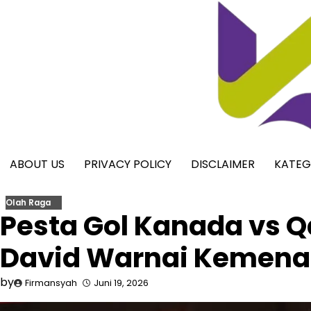
Skip
to
content
ABOUT US
PRIVACY POLICY
DISCLAIMER
KATEG
Olah Raga
Pesta Gol Kanada vs Q
David Warnai Kemena
by
Firmansyah
Juni 19, 2026