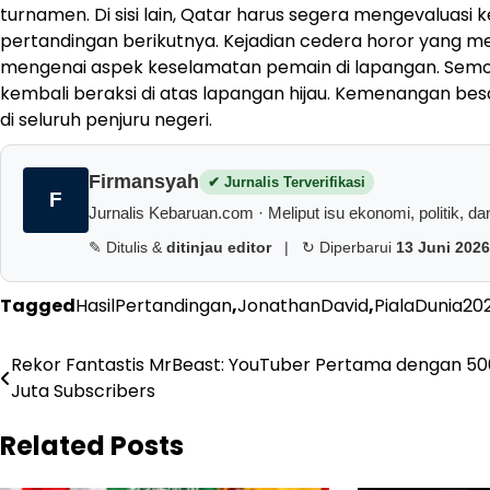
turnamen. Di sisi lain, Qatar harus segera mengevaluasi 
pertandingan berikutnya. Kejadian cedera horor yang me
mengenai aspek keselamatan pemain di lapangan. Semog
kembali beraksi di atas lapangan hijau. Kemenangan bes
di seluruh penjuru negeri.
Firmansyah
✔ Jurnalis Terverifikasi
F
Jurnalis Kebaruan.com · Meliput isu ekonomi, politik, dan 
✎ Ditulis &
ditinjau editor
|
↻ Diperbarui
13 Juni 2026
Tagged
HasilPertandingan
,
JonathanDavid
,
PialaDunia20
Navigasi
Rekor Fantastis MrBeast: YouTuber Pertama dengan 50
Juta Subscribers
pos
Related Posts