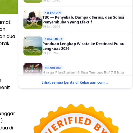
TBC — Penyebab, Dampak Serius, dan Solusi
Penyembuhan yang Efektif
29 Juni 2026
Jumat
GAYA HIDUP
dan
Panduan Lengkap Wisata ke Destinasi Pulau
kan dua
Lengkuas 2026
29 Juni 2026
etak
TEKNOLOGI
Harga PlayStation 6 Bisa Tembus Rp17,8 Juta
29 Juni 2026
n
GAYA HIDUP
Lihat semua berita di Kebaruan.com →
10 Adegan Film Terikat Janji yang Sangat Tak
enit
Terduga
29 Juni 2026
KESEHATAN
Bahaya Memakai Softlens untuk Mata yang
anggar
Jarang Diketahui
).
29 Juni 2026
dua di
NASIONAL