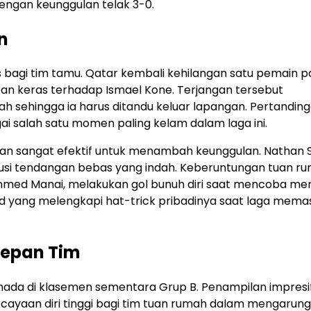
engan keunggulan telak 3-0.
n
 bagi tim tamu. Qatar kembali kehilangan satu pemain 
an keras terhadap Ismael Kone. Terjangan tersebut
sehingga ia harus ditandu keluar lapangan. Pertandinga
ai salah satu momen paling kelam dalam laga ini.
n sangat efektif untuk menambah keunggulan. Nathan 
usi tendangan bebas yang indah. Keberuntungan tuan r
ammed Manai, melakukan gol bunuh diri saat mencoba m
id yang melengkapi hat-trick pribadinya saat laga mema
Depan Tim
nada di klasemen sementara Grup B. Penampilan impresi
yaan diri tinggi bagi tim tuan rumah dalam mengarungi