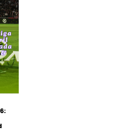
PLN Kalimantan Lakukan Manajemen Beban
Akibat Gangguan PLTGU
29 Juni 2026
6:
d