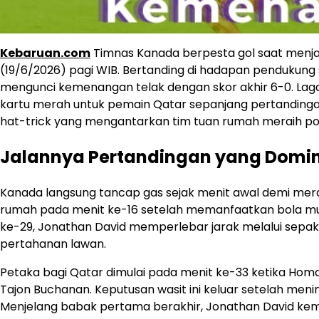
Kebaruan.com
Timnas Kanada berpesta gol saat menjam
(19/6/2026) pagi WIB. Bertanding di hadapan pendukung 
mengunci kemenangan telak dengan skor akhir 6-0. Laga
kartu merah untuk pemain Qatar sepanjang pertanding
hat-trick yang mengantarkan tim tuan rumah meraih po
Jalannya Pertandingan yang Domi
Kanada langsung tancap gas sejak menit awal demi mera
rumah pada menit ke-16 setelah memanfaatkan bola mu
ke-29, Jonathan David memperlebar jarak melalui sepaka
pertahanan lawan.
Petaka bagi Qatar dimulai pada menit ke-33 ketika Ho
Tajon Buchanan. Keputusan wasit ini keluar setelah menin
Menjelang babak pertama berakhir, Jonathan David kem