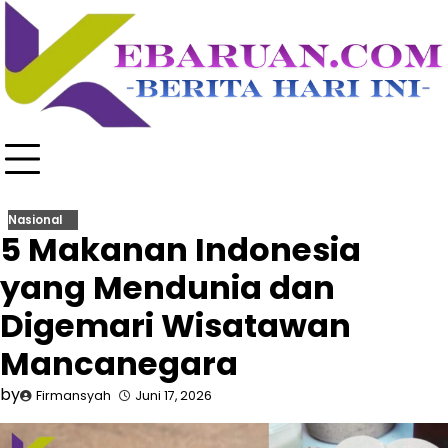
Skip
to
content
Nasional
5 Makanan Indonesia
yang Mendunia dan
Digemari Wisatawan
Mancanegara
by
Firmansyah
Juni 17, 2026