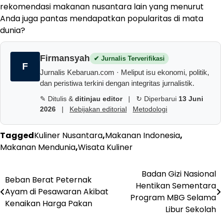
rekomendasi makanan nusantara lain yang menurut
Anda juga pantas mendapatkan popularitas di mata
dunia?
Firmansyah
✔ Jurnalis Terverifikasi
F
Jurnalis Kebaruan.com · Meliput isu ekonomi, politik,
dan peristiwa terkini dengan integritas jurnalistik.
✎ Ditulis &
ditinjau editor
|
↻ Diperbarui
13 Juni
2026
|
Kebijakan editorial
Metodologi
Tagged
Kuliner Nusantara
,
Makanan Indonesia
,
Makanan Mendunia
,
Wisata Kuliner
Navigasi
Badan Gizi Nasional
Beban Berat Peternak
Hentikan Sementara
pos
Ayam di Pesawaran Akibat
Program MBG Selama
Kenaikan Harga Pakan
Libur Sekolah