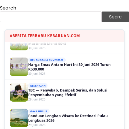
Sinopsis Film Marauders, Misteri Perampokan
Search
Bank dengan Konspirasi Tersembunyi
30 Juni 2026
Searc
OLAH RAGA
Hasil Brasil vs Jepang 2-1: Comeback Dramatis, Gol
Martinelli Menit 90+5
BERITA TERBARU KEBARUAN.COM
30 Juni 2026
KEUANGAN & INVESTASI
Harga Emas Antam Hari Ini 30 Juni 2026 Turun
Rp30.000
30 Juni 2026
KESEHATAN
TBC — Penyebab, Dampak Serius, dan Solusi
Penyembuhan yang Efektif
29 Juni 2026
GAYA HIDUP
Panduan Lengkap Wisata ke Destinasi Pulau
Lengkuas 2026
29 Juni 2026