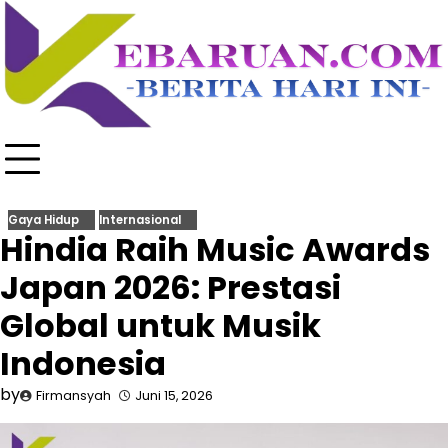
Skip
to
content
Gaya Hidup
Internasional
Hindia Raih Music Awards
Japan 2026: Prestasi
Global untuk Musik
Indonesia
by
Firmansyah
Juni 15, 2026