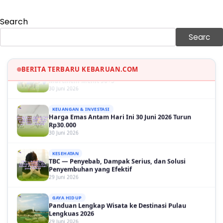
GAYA HIDUP
Sinopsis Film Marauders, Misteri Perampokan
Search
Bank dengan Konspirasi Tersembunyi
30 Juni 2026
Searc
OLAH RAGA
Hasil Brasil vs Jepang 2-1: Comeback Dramatis, Gol
Martinelli Menit 90+5
BERITA TERBARU KEBARUAN.COM
30 Juni 2026
KEUANGAN & INVESTASI
Harga Emas Antam Hari Ini 30 Juni 2026 Turun
Rp30.000
30 Juni 2026
KESEHATAN
TBC — Penyebab, Dampak Serius, dan Solusi
Penyembuhan yang Efektif
29 Juni 2026
GAYA HIDUP
Panduan Lengkap Wisata ke Destinasi Pulau
Lengkuas 2026
29 Juni 2026