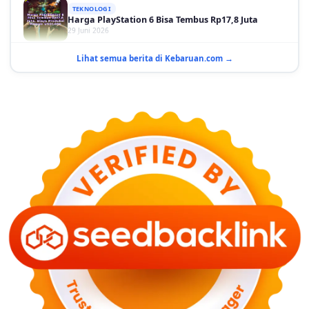
29 Juni 2026
GAYA HIDUP
10 Adegan Film Terikat Janji yang Sangat Tak
Lihat semua berita di Kebaruan.com →
Terduga
29 Juni 2026
KESEHATAN
Bahaya Memakai Softlens untuk Mata yang Jarang
Diketahui
29 Juni 2026
NASIONAL
PLN Kalimantan Lakukan Manajemen Beban
Akibat Gangguan PLTGU
29 Juni 2026
KEUANGAN & INVESTASI
Harga Minyak Dunia Hari Ini Naik, WTI dan Brent
Sama-sama Menguat
30 Juni 2026
GAYA HIDUP
Sinopsis Film Marauders, Misteri Perampokan
Bank dengan Konspirasi Tersembunyi