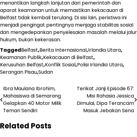
menantikan langkah lanjutan dari pemerintah dan
aparat keamanan untuk memastikan kekacauan di
Belfast tidak kembali terulang. Di sisi lain, peristiwa ini
menjadi pengingat pentingnya menjaga stabilitas sosial
dan mengedepankan penyelesaian masalah melalui jalur
hukum, bukan kekerasan.
Tagged
Belfast
,
Berita Internasional
,
Irlandia Utara
,
Keamanan Publik
,
Kekacauan di Belfast
,
Kerusuhan Belfast
,
Konflik Sosial
,
Polisi Irlandia Utara
,
Serangan Pisau
,
Sudan
Navigasi
Ibra Maulana Ibrohim,
Terikat Janji Episode 67:
Mahasiswa di Semarang
Misi Rahasia Jessica
pos
Gelapkan 40 Motor Milik
Dimulai, Dipa Terancam
Teman Sendiri
Masuk Jebakan Sena
Related Posts