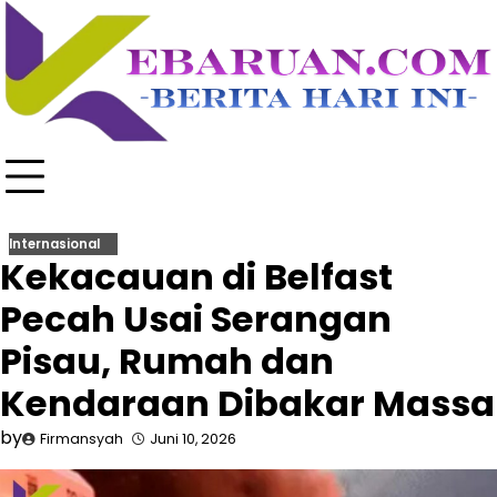
Skip
to
content
Internasional
Kekacauan di Belfast
Pecah Usai Serangan
Pisau, Rumah dan
Kendaraan Dibakar Massa
by
Firmansyah
Juni 10, 2026