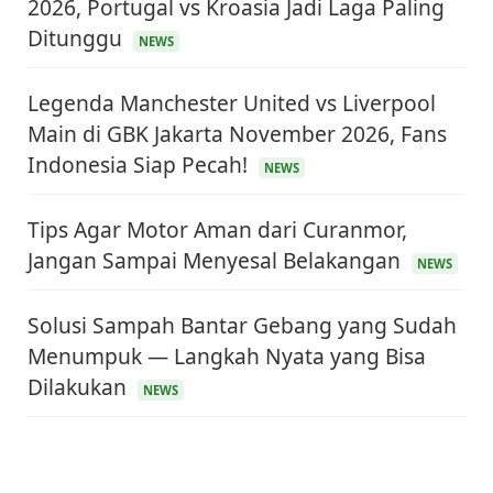
2026, Portugal vs Kroasia Jadi Laga Paling
Ditunggu
NEWS
Legenda Manchester United vs Liverpool
Main di GBK Jakarta November 2026, Fans
Indonesia Siap Pecah!
NEWS
Tips Agar Motor Aman dari Curanmor,
Jangan Sampai Menyesal Belakangan
NEWS
Solusi Sampah Bantar Gebang yang Sudah
Menumpuk — Langkah Nyata yang Bisa
KEUANGAN & INVESTASI
Dilakukan
Harga Minyak Dunia Hari Ini Naik, WTI dan Brent
NEWS
Sama-sama Menguat
30 Juni 2026
GAYA HIDUP
Sinopsis Film Marauders, Misteri Perampokan