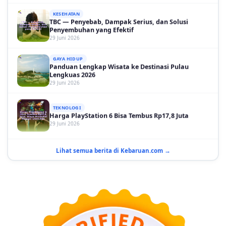
TBC — Penyebab, Dampak Serius, dan Solusi
Penyembuhan yang Efektif
29 Juni 2026
GAYA HIDUP
Panduan Lengkap Wisata ke Destinasi Pulau
Lengkuas 2026
29 Juni 2026
TEKNOLOGI
Harga PlayStation 6 Bisa Tembus Rp17,8 Juta
29 Juni 2026
GAYA HIDUP
10 Adegan Film Terikat Janji yang Sangat Tak
Terduga
Lihat semua berita di Kebaruan.com →
29 Juni 2026
KESEHATAN
Bahaya Memakai Softlens untuk Mata yang Jarang
Diketahui
29 Juni 2026
NASIONAL