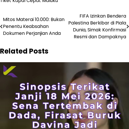
Tiket Kapal Cepat Maluku
Navigasi
FIFA Izinkan Bendera
Mitos Materai 10.000: Bukan
Palestina Berkibar di Piala
pos
Penentu Keabsahan
Dunia, Simak Konfirmasi
Dokumen Perjanjian Anda
Resmi dan Dampaknya
Related Posts