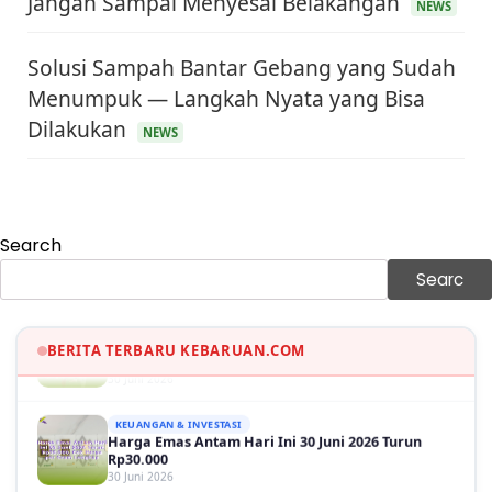
Jangan Sampai Menyesal Belakangan
NEWS
Solusi Sampah Bantar Gebang yang Sudah
KEUANGAN & INVESTASI
Menumpuk — Langkah Nyata yang Bisa
Harga Minyak Dunia Hari Ini Naik, WTI dan Brent
Dilakukan
Sama-sama Menguat
NEWS
30 Juni 2026
GAYA HIDUP
Sinopsis Film Marauders, Misteri Perampokan
Bank dengan Konspirasi Tersembunyi
30 Juni 2026
Search
Searc
OLAH RAGA
Hasil Brasil vs Jepang 2-1: Comeback Dramatis, Gol
Martinelli Menit 90+5
30 Juni 2026
BERITA TERBARU KEBARUAN.COM
KEUANGAN & INVESTASI
Harga Emas Antam Hari Ini 30 Juni 2026 Turun
Rp30.000
30 Juni 2026
KESEHATAN