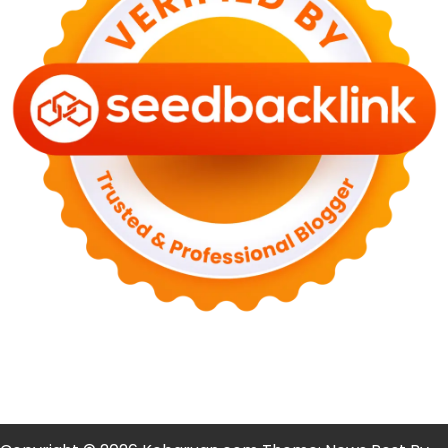
PLN Kalimantan Lakukan Manajemen Beban
Akibat Gangguan PLTGU
29 Juni 2026
KEUANGAN & INVESTASI
Harga Minyak Dunia Hari Ini Naik, WTI dan Brent
Sama-sama Menguat
30 Juni 2026
GAYA HIDUP
Sinopsis Film Marauders, Misteri Perampokan
Bank dengan Konspirasi Tersembunyi
30 Juni 2026
OLAH RAGA
Hasil Brasil vs Jepang 2-1: Comeback Dramatis, Gol
Martinelli Menit 90+5
30 Juni 2026
KEUANGAN & INVESTASI
Harga Emas Antam Hari Ini 30 Juni 2026 Turun
Rp30.000
30 Juni 2026
KESEHATAN