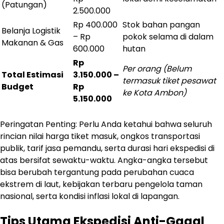
(Patungan)
2.500.000
Rp 400.000
Stok bahan pangan
Belanja Logistik
– Rp
pokok selama di dalam
Makanan & Gas
600.000
hutan
Rp
Per orang (Belum
Total Estimasi
3.150.000 –
termasuk tiket pesawat
Budget
Rp
ke Kota Ambon)
5.150.000
Peringatan Penting: Perlu Anda ketahui bahwa seluruh
rincian nilai harga tiket masuk, ongkos transportasi
publik, tarif jasa pemandu, serta durasi hari ekspedisi di
atas bersifat sewaktu-waktu. Angka-angka tersebut
bisa berubah tergantung pada perubahan cuaca
ekstrem di laut, kebijakan terbaru pengelola taman
nasional, serta kondisi inflasi lokal di lapangan.
Tips Utama Ekspedisi Anti-Gagal