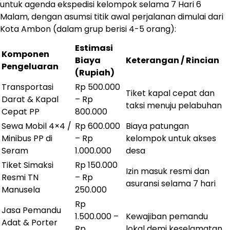
untuk agenda ekspedisi kelompok selama 7 Hari 6
Malam, dengan asumsi titik awal perjalanan dimulai dari
Kota Ambon (dalam grup berisi 4-5 orang):
Estimasi
Komponen
Biaya
Keterangan / Rincian
Pengeluaran
(Rupiah)
Transportasi
Rp 500.000
Tiket kapal cepat dan
Darat & Kapal
– Rp
taksi menuju pelabuhan
Cepat PP
800.000
Sewa Mobil 4×4 /
Rp 600.000
Biaya patungan
Minibus PP di
– Rp
kelompok untuk akses
Seram
1.000.000
desa
Tiket Simaksi
Rp 150.000
Izin masuk resmi dan
Resmi TN
– Rp
asuransi selama 7 hari
Manusela
250.000
Rp
Jasa Pemandu
1.500.000 –
Kewajiban pemandu
Adat & Porter
Rp
lokal demi keselamatan