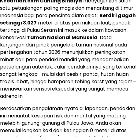
Kebaruan.com
Gunung Binaiya
menyuguhkan salah
satu petualangan paling magis dan menantang di timur
Indonesia bagi para pencinta alam sejati.
Berdiri gagah
setinggi 3.027
meter di atas permukaan laut, puncak
tertinggi di Pulau Seram ini masuk ke dalam kawasan
konservasi
Taman Nasional Manusela
. Data
kunjungan dari pihak pengelola taman nasional pada
pertengahan tahun 2026 menunjukkan peningkatan
minat dari para pendaki mandiri yang mendambakan
petualangan autentik. Jalur pendakiannya yang terkenal
sangat lengkap—mulai dari pesisir pantai, hutan hujan
tropis lebat, hingga hamparan tebing karst yang tajam—
menawarkan sensasi ekspedisi yang sangat memacu
adrenalin.
Berdasarkan pengalaman nyata di lapangan, pendakian
ini menuntut kesiapan fisik dan mental yang matang
melebihi gunung-gunung di Pulau Jawa. Anda akan
memulai langkah kaki dari ketinggian 0 meter di atas