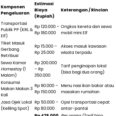
Estimasi
Komponen
Biaya
Keterangan / Rincian
Pengeluaran
(Rupiah)
Transportasi
Rp 120.000 –
Ongkos kereta dan sewa
Publik PP (KRL &
Rp 180.000
mobil mini Elf
Elf)
Tiket Masuk
Rp 15.000 –
Akses masuk kawasan
Gerbang
Rp 25.000
wisata terpadu
Retribusi
Sewa Kamar
Rp 200.000
Tarif penginapan lokal
Homestay
(1
– Rp
(bisa bagi dua orang)
Malam)
350.000
Konsumsi
Rp 90.000 –
Menu nasi ikan bakar atau
Makan Makan 3
Rp 150.000
masakan rumahan
Kali
Jasa Ojek Lokal
Rp 50.000 –
Opsi transportasi cepat
(Keliling Spot)
Rp 80.000
antar-pantai
Rp 475.000
Per orang (Tarif bisa