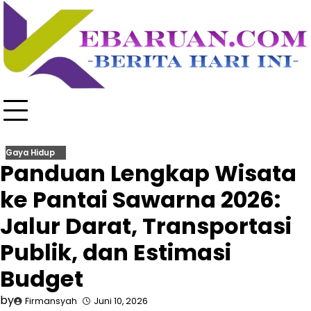
Skip
to
content
Gaya Hidup
Panduan Lengkap Wisata
ke Pantai Sawarna 2026:
Jalur Darat, Transportasi
Publik, dan Estimasi
Budget
by
Firmansyah
Juni 10, 2026