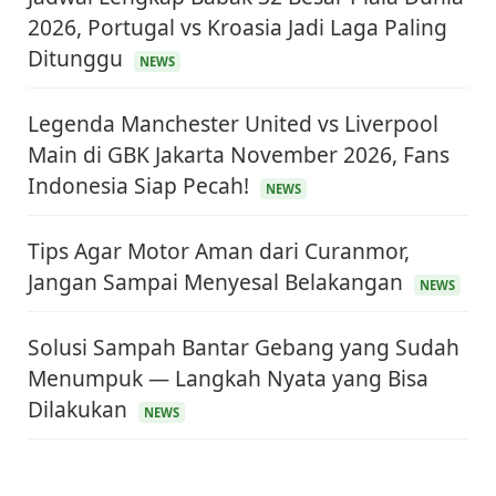
2026, Portugal vs Kroasia Jadi Laga Paling
Ditunggu
NEWS
Legenda Manchester United vs Liverpool
Main di GBK Jakarta November 2026, Fans
Indonesia Siap Pecah!
NEWS
Tips Agar Motor Aman dari Curanmor,
Jangan Sampai Menyesal Belakangan
NEWS
Solusi Sampah Bantar Gebang yang Sudah
Menumpuk — Langkah Nyata yang Bisa
KEUANGAN & INVESTASI
Harga Minyak Dunia Hari Ini Naik, WTI dan Brent
Dilakukan
NEWS
Sama-sama Menguat
30 Juni 2026
GAYA HIDUP