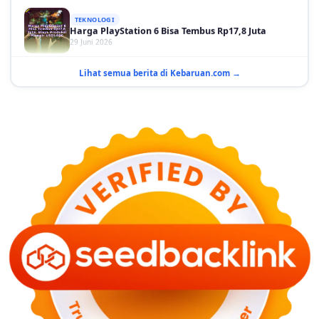
Harga PlayStation 6 Bisa Tembus Rp17,8 Juta
29 Juni 2026
GAYA HIDUP
10 Adegan Film Terikat Janji yang Sangat Tak
Lihat semua berita di Kebaruan.com →
Terduga
29 Juni 2026
KESEHATAN
Bahaya Memakai Softlens untuk Mata yang Jarang
Diketahui
29 Juni 2026
NASIONAL
PLN Kalimantan Lakukan Manajemen Beban
Akibat Gangguan PLTGU
29 Juni 2026
KEUANGAN & INVESTASI
Harga Minyak Dunia Hari Ini Naik, WTI dan Brent
Sama-sama Menguat
30 Juni 2026
GAYA HIDUP
Sinopsis Film Marauders, Misteri Perampokan