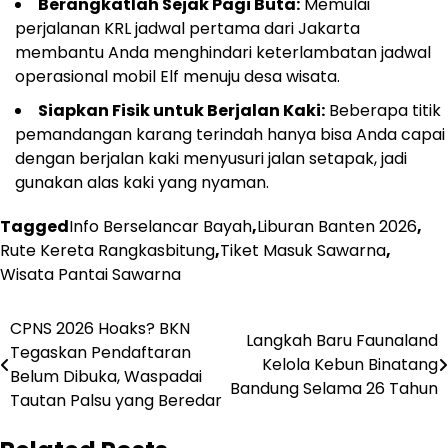
Berangkatlah Sejak Pagi Buta:
Memulai
perjalanan KRL jadwal pertama dari Jakarta
membantu Anda menghindari keterlambatan jadwal
operasional mobil Elf menuju desa wisata.
Siapkan Fisik untuk Berjalan Kaki:
Beberapa titik
pemandangan karang terindah hanya bisa Anda capai
dengan berjalan kaki menyusuri jalan setapak, jadi
gunakan alas kaki yang nyaman.
Tagged
Info Berselancar Bayah
,
Liburan Banten 2026
,
Rute Kereta Rangkasbitung
,
Tiket Masuk Sawarna
,
Wisata Pantai Sawarna
Navigasi
CPNS 2026 Hoaks? BKN
Langkah Baru Faunaland
Tegaskan Pendaftaran
pos
Kelola Kebun Binatang
Belum Dibuka, Waspadai
Bandung Selama 26 Tahun
Tautan Palsu yang Beredar