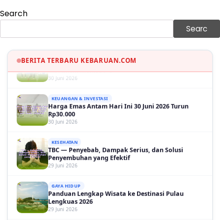
Sinopsis Film Marauders, Misteri Perampokan
Bank dengan Konspirasi Tersembunyi
Search
30 Juni 2026
Searc
OLAH RAGA
Hasil Brasil vs Jepang 2-1: Comeback Dramatis, Gol
Martinelli Menit 90+5
BERITA TERBARU KEBARUAN.COM
30 Juni 2026
KEUANGAN & INVESTASI
Harga Emas Antam Hari Ini 30 Juni 2026 Turun
Rp30.000
30 Juni 2026
KESEHATAN
TBC — Penyebab, Dampak Serius, dan Solusi
Penyembuhan yang Efektif
29 Juni 2026
GAYA HIDUP
Panduan Lengkap Wisata ke Destinasi Pulau
Lengkuas 2026
29 Juni 2026
TEKNOLOGI