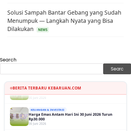
Solusi Sampah Bantar Gebang yang Sudah
Menumpuk — Langkah Nyata yang Bisa
KEUANGAN & INVESTASI
Harga Minyak Dunia Hari Ini Naik, WTI dan Brent
Dilakukan
NEWS
Sama-sama Menguat
30 Juni 2026
GAYA HIDUP
Sinopsis Film Marauders, Misteri Perampokan
Bank dengan Konspirasi Tersembunyi
Search
30 Juni 2026
Searc
OLAH RAGA
Hasil Brasil vs Jepang 2-1: Comeback Dramatis, Gol
Martinelli Menit 90+5
BERITA TERBARU KEBARUAN.COM
30 Juni 2026
KEUANGAN & INVESTASI
Harga Emas Antam Hari Ini 30 Juni 2026 Turun
Rp30.000
30 Juni 2026
KESEHATAN
TBC — Penyebab, Dampak Serius, dan Solusi