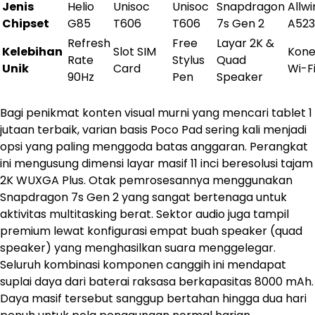
Jenis
Helio
Unisoc
Unisoc
Snapdragon
Allw
Chipset
G85
T606
T606
7s Gen 2
A523
Refresh
Free
Layar 2K &
Kelebihan
Slot SIM
Kone
Rate
Stylus
Quad
Unik
Card
Wi-Fi
90Hz
Pen
Speaker
Bagi penikmat konten visual murni yang mencari tablet 1
jutaan terbaik, varian basis Poco Pad sering kali menjadi
opsi yang paling menggoda batas anggaran. Perangkat
ini mengusung dimensi layar masif 11 inci beresolusi tajam
2K WUXGA Plus. Otak pemrosesannya menggunakan
Snapdragon 7s Gen 2 yang sangat bertenaga untuk
aktivitas multitasking berat. Sektor audio juga tampil
premium lewat konfigurasi empat buah speaker (quad
speaker) yang menghasilkan suara menggelegar.
Seluruh kombinasi komponen canggih ini mendapat
suplai daya dari baterai raksasa berkapasitas 8000 mAh.
Daya masif tersebut sanggup bertahan hingga dua hari