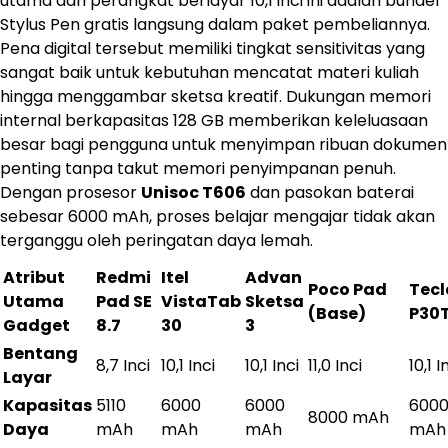
utama dari perangkat berlayar 10,1 inci ini adalah bundel
Stylus Pen gratis langsung dalam paket pembeliannya.
Pena digital tersebut memiliki tingkat sensitivitas yang
sangat baik untuk kebutuhan mencatat materi kuliah
hingga menggambar sketsa kreatif. Dukungan memori
internal berkapasitas 128 GB memberikan keleluasaan
besar bagi pengguna untuk menyimpan ribuan dokumen
penting tanpa takut memori penyimpanan penuh.
Dengan prosesor
Unisoc T606
dan pasokan baterai
sebesar 6000 mAh, proses belajar mengajar tidak akan
terganggu oleh peringatan daya lemah.
Atribut
Redmi
Itel
Advan
Poco Pad
Tecl
Utama
Pad SE
VistaTab
Sketsa
(Base)
P30
Gadget
8.7
30
3
Bentang
8,7 Inci
10,1 Inci
10,1 Inci
11,0 Inci
10,1 I
Layar
Kapasitas
5110
6000
6000
600
8000 mAh
Daya
mAh
mAh
mAh
mAh