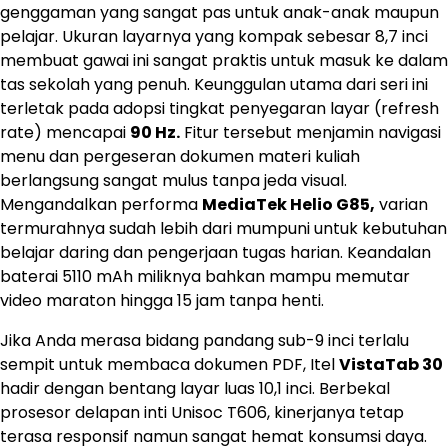
genggaman yang sangat pas untuk anak-anak maupun
pelajar. Ukuran layarnya yang kompak sebesar 8,7 inci
membuat gawai ini sangat praktis untuk masuk ke dalam
tas sekolah yang penuh. Keunggulan utama dari seri ini
terletak pada adopsi tingkat penyegaran layar (refresh
rate) mencapai
90 Hz.
Fitur tersebut menjamin navigasi
menu dan pergeseran dokumen materi kuliah
berlangsung sangat mulus tanpa jeda visual.
Mengandalkan performa
MediaTek Helio G85,
varian
termurahnya sudah lebih dari mumpuni untuk kebutuhan
belajar daring dan pengerjaan tugas harian. Keandalan
baterai 5110 mAh miliknya bahkan mampu memutar
video maraton hingga 15 jam tanpa henti.
Jika Anda merasa bidang pandang sub-9 inci terlalu
sempit untuk membaca dokumen PDF, Itel
VistaTab 30
hadir dengan bentang layar luas 10,1 inci. Berbekal
prosesor delapan inti Unisoc T606, kinerjanya tetap
terasa responsif namun sangat hemat konsumsi daya.