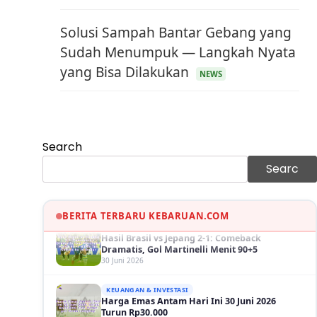
Solusi Sampah Bantar Gebang yang
Sudah Menumpuk — Langkah Nyata
yang Bisa Dilakukan
NEWS
KEUANGAN & INVESTASI
Harga Minyak Dunia Hari Ini Naik, WTI dan
Brent Sama-sama Menguat
30 Juni 2026
Search
GAYA HIDUP
Sinopsis Film Marauders, Misteri
Searc
Perampokan Bank dengan Konspirasi
Tersembunyi
30 Juni 2026
BERITA TERBARU KEBARUAN.COM
OLAH RAGA
Hasil Brasil vs Jepang 2-1: Comeback
Dramatis, Gol Martinelli Menit 90+5
30 Juni 2026
KEUANGAN & INVESTASI
Harga Emas Antam Hari Ini 30 Juni 2026
Turun Rp30.000
30 Juni 2026