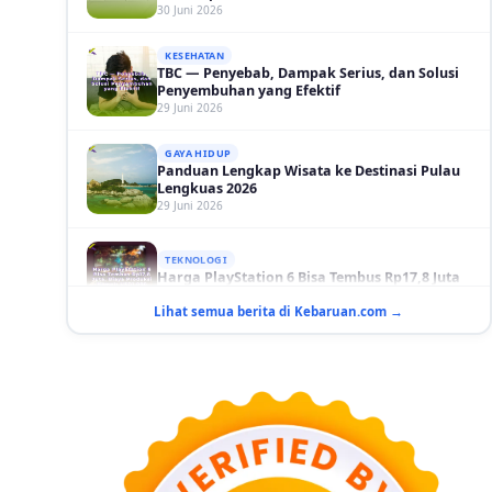
KESEHATAN
TBC — Penyebab, Dampak Serius, dan Solusi
Penyembuhan yang Efektif
29 Juni 2026
GAYA HIDUP
Panduan Lengkap Wisata ke Destinasi Pulau
Lengkuas 2026
29 Juni 2026
TEKNOLOGI
Harga PlayStation 6 Bisa Tembus Rp17,8 Juta
29 Juni 2026
Lihat semua berita di Kebaruan.com →
GAYA HIDUP
10 Adegan Film Terikat Janji yang Sangat Tak
Terduga
29 Juni 2026
KESEHATAN
Bahaya Memakai Softlens untuk Mata yang
Jarang Diketahui
29 Juni 2026