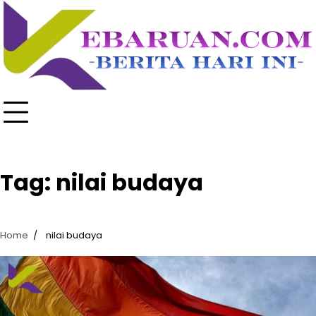
Skip
to
content
Tag:
nilai budaya
Home
nilai budaya