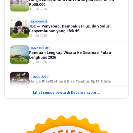
30 Juni 2026
KESEHATAN
TBC — Penyebab, Dampak Serius, dan Solusi
Penyembuhan yang Efektif
29 Juni 2026
GAYA HIDUP
Panduan Lengkap Wisata ke Destinasi Pulau
Lengkuas 2026
29 Juni 2026
TEKNOLOGI
Harga PlayStation 6 Bisa Tembus Rp17,8 Juta
29 Juni 2026
Lihat semua berita di Kebaruan.com →
GAYA HIDUP
10 Adegan Film Terikat Janji yang Sangat Tak
Terduga
29 Juni 2026
KESEHATAN
Bahaya Memakai Softlens untuk Mata yang Jarang
Diketahui