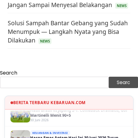
Jangan Sampai Menyesal Belakangan
NEWS
Solusi Sampah Bantar Gebang yang Sudah
Menumpuk — Langkah Nyata yang Bisa
Dilakukan
NEWS
KEUANGAN & INVESTASI
Harga Minyak Dunia Hari Ini Naik, WTI dan Brent
Sama-sama Menguat
30 Juni 2026
Search
GAYA HIDUP
Sinopsis Film Marauders, Misteri Perampokan
Searc
Bank dengan Konspirasi Tersembunyi
30 Juni 2026
OLAH RAGA
BERITA TERBARU KEBARUAN.COM
Hasil Brasil vs Jepang 2-1: Comeback Dramatis, Gol
Martinelli Menit 90+5
30 Juni 2026
KEUANGAN & INVESTASI
Harga Emas Antam Hari Ini 30 Juni 2026 Turun
Rp30.000