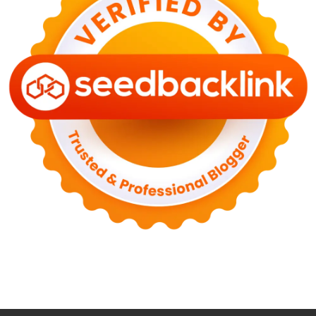
29 Juni 2026
NASIONAL
PLN Kalimantan Lakukan Manajemen Beban
Akibat Gangguan PLTGU
29 Juni 2026
KEUANGAN & INVESTASI
Harga Minyak Dunia Hari Ini Naik, WTI dan Brent
Sama-sama Menguat
30 Juni 2026
GAYA HIDUP
Sinopsis Film Marauders, Misteri Perampokan
Bank dengan Konspirasi Tersembunyi
30 Juni 2026
OLAH RAGA
Hasil Brasil vs Jepang 2-1: Comeback Dramatis, Gol
Martinelli Menit 90+5
30 Juni 2026
KEUANGAN & INVESTASI
Harga Emas Antam Hari Ini 30 Juni 2026 Turun
Rp30.000