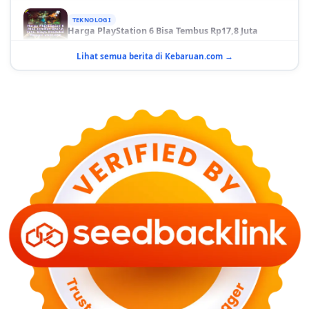
TEKNOLOGI
Harga PlayStation 6 Bisa Tembus Rp17,8 Juta
29 Juni 2026
Lihat semua berita di Kebaruan.com →
GAYA HIDUP
10 Adegan Film Terikat Janji yang Sangat Tak
Terduga
29 Juni 2026
KESEHATAN
Bahaya Memakai Softlens untuk Mata yang Jarang
Diketahui
29 Juni 2026
NASIONAL
PLN Kalimantan Lakukan Manajemen Beban
Akibat Gangguan PLTGU
29 Juni 2026
KEUANGAN & INVESTASI
Harga Minyak Dunia Hari Ini Naik, WTI dan Brent
Sama-sama Menguat
30 Juni 2026