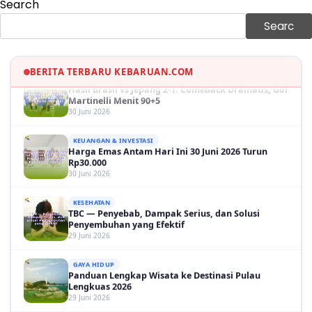
Search
GAYA HIDUP
Sinopsis Film Marauders, Misteri Perampokan
Searc
Bank dengan Konspirasi Tersembunyi
30 Juni 2026
OLAH RAGA
BERITA TERBARU KEBARUAN.COM
Hasil Brasil vs Jepang 2-1: Comeback Dramatis, Gol
Martinelli Menit 90+5
30 Juni 2026
KEUANGAN & INVESTASI
Harga Emas Antam Hari Ini 30 Juni 2026 Turun
Rp30.000
30 Juni 2026
KESEHATAN
TBC — Penyebab, Dampak Serius, dan Solusi
Penyembuhan yang Efektif
29 Juni 2026
GAYA HIDUP
Panduan Lengkap Wisata ke Destinasi Pulau
Lengkuas 2026
29 Juni 2026