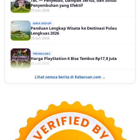
29 Juni 2026
GAYA HIDUP
Panduan Lengkap Wisata ke Destinasi Pulau
Lengkuas 2026
29 Juni 2026
TEKNOLOGI
Harga PlayStation 6 Bisa Tembus Rp17,8 Juta
29 Juni 2026
GAYA HIDUP
10 Adegan Film Terikat Janji yang Sangat Tak
Lihat semua berita di Kebaruan.com →
Terduga
29 Juni 2026
KESEHATAN
Bahaya Memakai Softlens untuk Mata yang Jarang
Diketahui
29 Juni 2026
NASIONAL
PLN Kalimantan Lakukan Manajemen Beban
Akibat Gangguan PLTGU
29 Juni 2026