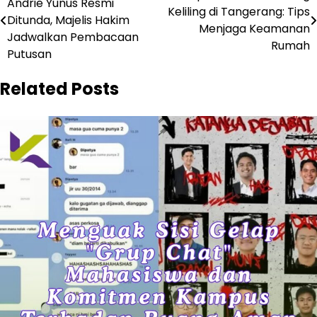
Andrie Yunus Resmi
pos
Keliling di Tangerang: Tips
Ditunda, Majelis Hakim
Menjaga Keamanan
Jadwalkan Pembacaan
Rumah
Putusan
Related Posts