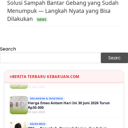
Solusi Sampah Bantar Gebang yang Sudah
Menumpuk — Langkah Nyata yang Bisa
KEUANGAN & INVESTASI
Dilakukan
Harga Minyak Dunia Hari Ini Naik, WTI dan Brent
NEWS
Sama-sama Menguat
30 Juni 2026
GAYA HIDUP
Sinopsis Film Marauders, Misteri Perampokan
Bank dengan Konspirasi Tersembunyi
Search
30 Juni 2026
Searc
OLAH RAGA
Hasil Brasil vs Jepang 2-1: Comeback Dramatis, Gol
Martinelli Menit 90+5
BERITA TERBARU KEBARUAN.COM
30 Juni 2026
KEUANGAN & INVESTASI
Harga Emas Antam Hari Ini 30 Juni 2026 Turun
Rp30.000
30 Juni 2026
KESEHATAN
TBC — Penyebab, Dampak Serius, dan Solusi
Penyembuhan yang Efektif