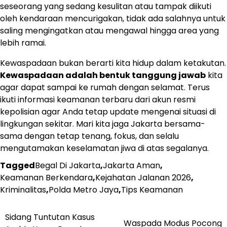
seseorang yang sedang kesulitan atau tampak diikuti
oleh kendaraan mencurigakan, tidak ada salahnya untuk
saling mengingatkan atau mengawal hingga area yang
lebih ramai.
Kewaspadaan bukan berarti kita hidup dalam ketakutan.
Kewaspadaan adalah bentuk tanggung jawab
kita
agar dapat sampai ke rumah dengan selamat. Terus
ikuti informasi keamanan terbaru dari akun resmi
kepolisian agar Anda tetap update mengenai situasi di
lingkungan sekitar. Mari kita jaga Jakarta bersama-
sama dengan tetap tenang, fokus, dan selalu
mengutamakan keselamatan jiwa di atas segalanya.
Tagged
Begal Di Jakarta
,
Jakarta Aman
,
Keamanan Berkendara
,
Kejahatan Jalanan 2026
,
Kriminalitas
,
Polda Metro Jaya
,
Tips Keamanan
Navigasi
Sidang Tuntutan Kasus
Waspada Modus Pocong