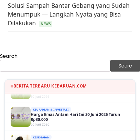
Solusi Sampah Bantar Gebang yang Sudah
Menumpuk — Langkah Nyata yang Bisa
KEUANGAN & INVESTASI
Dilakukan
Harga Minyak Dunia Hari Ini Naik, WTI dan Brent
NEWS
Sama-sama Menguat
30 Juni 2026
GAYA HIDUP
Sinopsis Film Marauders, Misteri Perampokan
Search
Bank dengan Konspirasi Tersembunyi
30 Juni 2026
Searc
OLAH RAGA
Hasil Brasil vs Jepang 2-1: Comeback Dramatis, Gol
Martinelli Menit 90+5
BERITA TERBARU KEBARUAN.COM
30 Juni 2026
KEUANGAN & INVESTASI
Harga Emas Antam Hari Ini 30 Juni 2026 Turun
Rp30.000
30 Juni 2026
KESEHATAN
TBC — Penyebab, Dampak Serius, dan Solusi
Penyembuhan yang Efektif