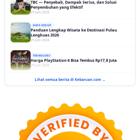
29 Juni 2026
GAYA HIDUP
Panduan Lengkap Wisata ke Destinasi Pulau
Lengkuas 2026
29 Juni 2026
TEKNOLOGI
Harga PlayStation 6 Bisa Tembus Rp17,8 Juta
29 Juni 2026
GAYA HIDUP
10 Adegan Film Terikat Janji yang Sangat Tak
Lihat semua berita di Kebaruan.com →
Terduga
29 Juni 2026
KESEHATAN
Bahaya Memakai Softlens untuk Mata yang Jarang
Diketahui
29 Juni 2026
NASIONAL
PLN Kalimantan Lakukan Manajemen Beban
Akibat Gangguan PLTGU