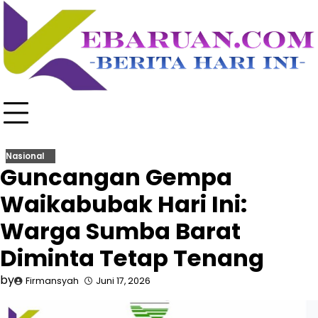
Skip
to
content
Nasional
Guncangan Gempa
Waikabubak Hari Ini:
Warga Sumba Barat
Diminta Tetap Tenang
by
Firmansyah
Juni 17, 2026