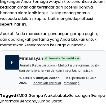
lingkungan Anda. Semoga wilayah kita senantiasa dalam
keadaan aman dan terhindar dari potensi bahaya
bencana alam lebih lanjut. Tetap tenang namun
waspada adalah sikap terbaik menghadapi situasi
seperti hari ini.
Apakah Anda merasakan guncangan gempa pagi ini,
dan apa langkah pertama yang Anda lakukan untuk
memastikan keselamatan keluarga di rumah?
Firmansyah
✔ Jurnalis Terverifikasi
F
Jurnalis Kebaruan.com · Meliput isu ekonomi, politik,
dan peristiwa terkini dengan integritas jurnalistik.
✎ Ditulis &
ditinjau editor
|
↻ Diperbarui
13 Juni
2026
|
Kebijakan editorial
Metodologi
Tagged
BMKG
,
Gempa Waikabubak
,
Guncangan Gempa
,
Informasi Bencana
,
Sumba Barat