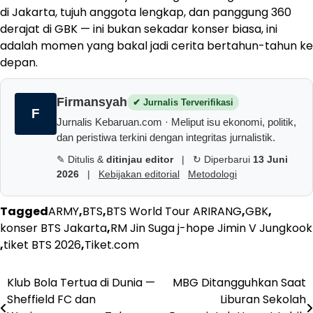
di Jakarta, tujuh anggota lengkap, dan panggung 360
derajat di GBK — ini bukan sekadar konser biasa, ini
adalah momen yang bakal jadi cerita bertahun-tahun ke
depan.
Firmansyah
✔ Jurnalis Terverifikasi
F
Jurnalis Kebaruan.com · Meliput isu ekonomi, politik,
dan peristiwa terkini dengan integritas jurnalistik.
✎ Ditulis &
ditinjau editor
|
↻ Diperbarui
13 Juni
2026
|
Kebijakan editorial
Metodologi
Tagged
ARMY
,
BTS
,
BTS World Tour ARIRANG
,
GBK
,
konser BTS Jakarta
,
RM Jin Suga j-hope Jimin V Jungkook
,
tiket BTS 2026
,
Tiket.com
Navigasi
Klub Bola Tertua di Dunia —
MBG Ditangguhkan Saat
Sheffield FC dan
Liburan Sekolah
pos