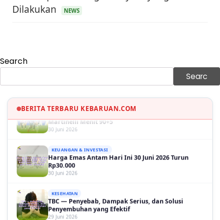
KEUANGAN & INVESTASI
Dilakukan
NEWS
Harga Minyak Dunia Hari Ini Naik, WTI dan Brent
Sama-sama Menguat
30 Juni 2026
GAYA HIDUP
Sinopsis Film Marauders, Misteri Perampokan
Search
Bank dengan Konspirasi Tersembunyi
30 Juni 2026
Searc
OLAH RAGA
Hasil Brasil vs Jepang 2-1: Comeback Dramatis, Gol
Martinelli Menit 90+5
BERITA TERBARU KEBARUAN.COM
30 Juni 2026
KEUANGAN & INVESTASI
Harga Emas Antam Hari Ini 30 Juni 2026 Turun
Rp30.000
30 Juni 2026
KESEHATAN
TBC — Penyebab, Dampak Serius, dan Solusi
Penyembuhan yang Efektif
29 Juni 2026