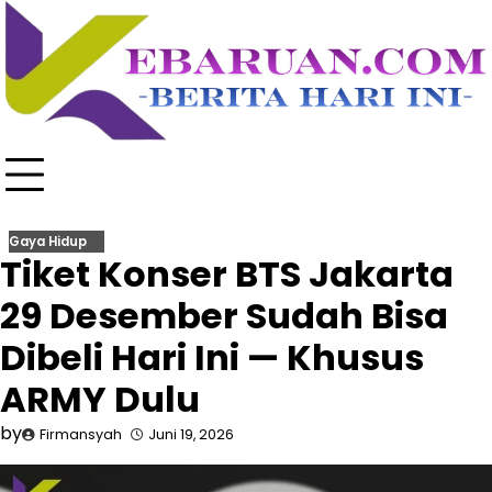
Skip
to
content
Gaya Hidup
Tiket Konser BTS Jakarta
29 Desember Sudah Bisa
Dibeli Hari Ini — Khusus
ARMY Dulu
by
Firmansyah
Juni 19, 2026