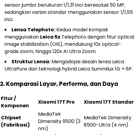
sensor jumbo berukuran 1/1,31 inci beresolusi 50 MP,
sedangkan varian standar menggunakan sensor 1/1,55
inci.
Lensa Telephoto:
Kedua model kompak
menggunakan
Leica 5x
Telephoto dengan fitur optical
image stabilization (OIS), mendukung 10x optical-
grade zoom, hingga 120x AI Ultra Zoom.
Struktur Lensa:
Mengadopsi desain lensa Leica
UltraPure dan teknologi hybrid Leica Summilux 1G + 6P.
2. Komparasi Layar, Performa, dan Daya
Fitur /
Xiaomi 17T Pro
Xiaomi 17T Standar
Komponen
MediaTek
Chipset
MediaTek Dimensity
Dimensity 9500 (3
(Fabrikasi)
8500-Ultra (4 nm)
nm)