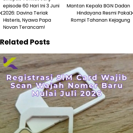
Navigasi
episode 60 Hari Ini 3 Juni
Mantan Kepala BGN Dadan
pos
2026: Davina Teriak
Hindayana Resmi Pakai
Histeris, Nyawa Papa
Rompi Tahanan Kejagung
Novan Terancam!
Related Posts