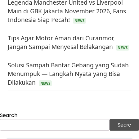
Legenda Manchester United vs Liverpool
Main di GBK Jakarta November 2026, Fans
Indonesia Siap Pecah!
NEWS
Tips Agar Motor Aman dari Curanmor,
Jangan Sampai Menyesal Belakangan
NEWS
Solusi Sampah Bantar Gebang yang Sudah
Menumpuk — Langkah Nyata yang Bisa
KEUANGAN & INVESTASI
Harga Minyak Dunia Hari Ini Naik, WTI dan Brent
Dilakukan
NEWS
Sama-sama Menguat
30 Juni 2026
GAYA HIDUP
Sinopsis Film Marauders, Misteri Perampokan
Bank dengan Konspirasi Tersembunyi
Search
30 Juni 2026
Searc
OLAH RAGA
Hasil Brasil vs Jepang 2-1: Comeback Dramatis, Gol