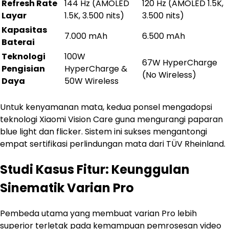
Refresh Rate
144 Hz (AMOLED
120 Hz (AMOLED 1.5K,
Layar
1.5K, 3.500 nits)
3.500 nits)
Kapasitas
7.000 mAh
6.500 mAh
Baterai
Teknologi
100W
67W HyperCharge
Pengisian
HyperCharge &
(No Wireless)
Daya
50W Wireless
Untuk kenyamanan mata, kedua ponsel mengadopsi
teknologi Xiaomi Vision Care guna mengurangi paparan
blue light dan flicker. Sistem ini sukses mengantongi
empat sertifikasi perlindungan mata dari TÜV Rheinland.
Studi Kasus Fitur: Keunggulan
Sinematik Varian Pro
Pembeda utama yang membuat varian Pro lebih
superior terletak pada kemampuan pemrosesan video