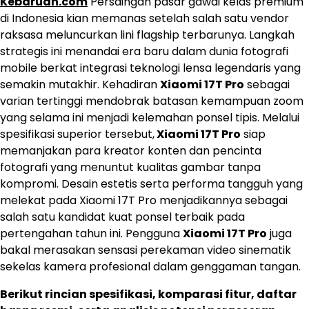
Kebaruan.com
Persaingan pasar gawai kelas premium
di Indonesia kian memanas setelah salah satu vendor
raksasa meluncurkan lini flagship terbarunya. Langkah
strategis ini menandai era baru dalam dunia fotografi
mobile berkat integrasi teknologi lensa legendaris yang
semakin mutakhir. Kehadiran
Xiaomi 17T Pro
sebagai
varian tertinggi mendobrak batasan kemampuan zoom
yang selama ini menjadi kelemahan ponsel tipis. Melalui
spesifikasi superior tersebut,
Xiaomi 17T Pro
siap
memanjakan para kreator konten dan pencinta
fotografi yang menuntut kualitas gambar tanpa
kompromi. Desain estetis serta performa tangguh yang
melekat pada Xiaomi 17T Pro menjadikannya sebagai
salah satu kandidat kuat ponsel terbaik pada
pertengahan tahun ini. Pengguna
Xiaomi 17T Pro
juga
bakal merasakan sensasi perekaman video sinematik
sekelas kamera profesional dalam genggaman tangan.
Berikut rincian spesifikasi, komparasi fitur, daftar