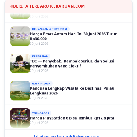
Martinelli Menit 90+5
BERITA TERBARU KEBARUAN.COM
30 Juni 2026
KEUANGAN & INVESTASI
Harga Emas Antam Hari Ini 30 Juni 2026 Turun
Rp30.000
30 Juni 2026
KESEHATAN
TBC — Penyebab, Dampak Serius, dan Solusi
Penyembuhan yang Efektif
29 Juni 2026
GAYA HIDUP
Panduan Lengkap Wisata ke Destinasi Pulau
Lengkuas 2026
29 Juni 2026
TEKNOLOGI
Harga PlayStation 6 Bisa Tembus Rp17,8 Juta
29 Juni 2026
GAYA HIDUP
10 Adegan Film Terikat Janji yang Sangat Tak
Lihat semua berita di Kebaruan.com →