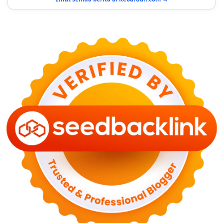
Terduga
29 Juni 2026
KESEHATAN
Bahaya Memakai Softlens untuk Mata yang Jarang
Diketahui
29 Juni 2026
NASIONAL
PLN Kalimantan Lakukan Manajemen Beban
Akibat Gangguan PLTGU
29 Juni 2026
KEUANGAN & INVESTASI
Harga Minyak Dunia Hari Ini Naik, WTI dan Brent
Sama-sama Menguat
30 Juni 2026
GAYA HIDUP
Sinopsis Film Marauders, Misteri Perampokan
Bank dengan Konspirasi Tersembunyi
30 Juni 2026
OLAH RAGA
Hasil Brasil vs Jepang 2-1: Comeback Dramatis, Gol
Martinelli Menit 90+5