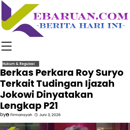
Skip
to
content
Hukum & Regulasi
Berkas Perkara Roy Suryo
Terkait Tudingan Ijazah
Jokowi Dinyatakan
Lengkap P21
by
Firmansyah
Juni 3, 2026