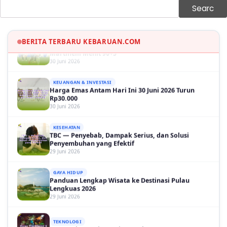
30 Juni 2026
Searc
OLAH RAGA
Hasil Brasil vs Jepang 2-1: Comeback Dramatis, Gol
Martinelli Menit 90+5
BERITA TERBARU KEBARUAN.COM
30 Juni 2026
KEUANGAN & INVESTASI
Harga Emas Antam Hari Ini 30 Juni 2026 Turun
Rp30.000
30 Juni 2026
KESEHATAN
TBC — Penyebab, Dampak Serius, dan Solusi
Penyembuhan yang Efektif
29 Juni 2026
GAYA HIDUP
Panduan Lengkap Wisata ke Destinasi Pulau
Lengkuas 2026
29 Juni 2026
TEKNOLOGI
Harga PlayStation 6 Bisa Tembus Rp17,8 Juta
29 Juni 2026