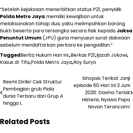
“Setelah kejaksaan menerbitkan status P21, penyidik
Polda Metro Jaya
memiliki kewajiban untuk
melaksanakan tahap dua, yaitu melimpahkan barang
bukti beserta para tersangka secara fisik kepada
Jaksa
Penuntut Umum
(JPU) guna menyusun surat dakwaan
sebelum mendaftarkan perkara ke pengadilan.”
Tagged
Berita Hukum Hari Ini.
,
Berkas P21
,
Ijazah Jokowi
,
Kasus dr Tifa
,
Polda Metro Jaya
,
Roy Suryo
Navigasi
Sinopsis Terikat Janji
Resmi Dirilis! Cek Struktur
episode 60 Hari Ini 3 Juni
pos
Pembagian grub Piala
2026: Davina Teriak
dunia Terbaru dari Grup A
Histeris, Nyawa Papa
hingga L
Novan Terancam!
Related Posts