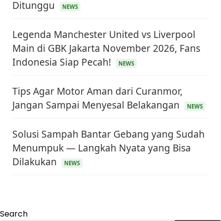
Ditunggu
NEWS
Legenda Manchester United vs Liverpool
Main di GBK Jakarta November 2026, Fans
Indonesia Siap Pecah!
NEWS
Tips Agar Motor Aman dari Curanmor,
Jangan Sampai Menyesal Belakangan
NEWS
Solusi Sampah Bantar Gebang yang Sudah
Menumpuk — Langkah Nyata yang Bisa
KEUANGAN & INVESTASI
Dilakukan
Harga Minyak Dunia Hari Ini Naik, WTI dan Brent
NEWS
Sama-sama Menguat
30 Juni 2026
GAYA HIDUP
Sinopsis Film Marauders, Misteri Perampokan
Search
Bank dengan Konspirasi Tersembunyi