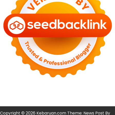
NASIONAL
PLN Kalimantan Lakukan Manajemen Beban
Akibat Gangguan PLTGU
29 Juni 2026
KEUANGAN & INVESTASI
Harga Minyak Dunia Hari Ini Naik, WTI dan Brent
Sama-sama Menguat
30 Juni 2026
GAYA HIDUP
Sinopsis Film Marauders, Misteri Perampokan
Bank dengan Konspirasi Tersembunyi
30 Juni 2026
OLAH RAGA
Hasil Brasil vs Jepang 2-1: Comeback Dramatis, Gol
Martinelli Menit 90+5
30 Juni 2026
KEUANGAN & INVESTASI
Harga Emas Antam Hari Ini 30 Juni 2026 Turun
Rp30.000
30 Juni 2026
Copyright © 2026 Kebaruan.com Theme: News Post By