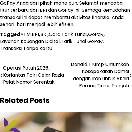
GoPay Anda dari pihak mana pun. Selamat mencoba
fitur terbaru dari BRI dan GoPay ini! Semoga kemudahan
transaksi ini dapat membantu aktivitas finansial Anda
sehari-hari menjadi lebih efisien.
Tagged
ATM BRI
,
BRI
,
Cara Tarik Tunai
,
GoPay
,
Layanan Keuangan Digital
,
Tarik Tunai GoPay
,
Transaksi Tanpa Kartu
Navigasi
Donald Trump Umumkan
Operasi Patuh 2026:
Kesepakatan Damai
pos
Korlantas Polri Gelar Razia
dengan Iran untuk Akhiri
Pelat Nomor Serentak
Perang Timur Tengah
Related Posts