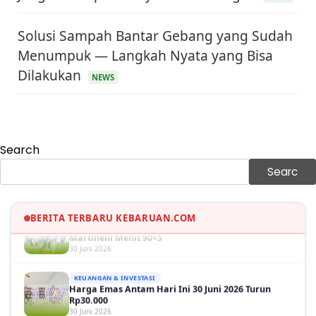
Solusi Sampah Bantar Gebang yang Sudah
Menumpuk — Langkah Nyata yang Bisa
Dilakukan
KEUANGAN & INVESTASI
NEWS
Harga Minyak Dunia Hari Ini Naik, WTI dan Brent
Sama-sama Menguat
30 Juni 2026
GAYA HIDUP
Sinopsis Film Marauders, Misteri Perampokan
Search
Bank dengan Konspirasi Tersembunyi
30 Juni 2026
Searc
OLAH RAGA
Hasil Brasil vs Jepang 2-1: Comeback Dramatis, Gol
BERITA TERBARU KEBARUAN.COM
Martinelli Menit 90+5
30 Juni 2026
KEUANGAN & INVESTASI
Harga Emas Antam Hari Ini 30 Juni 2026 Turun
Rp30.000
30 Juni 2026