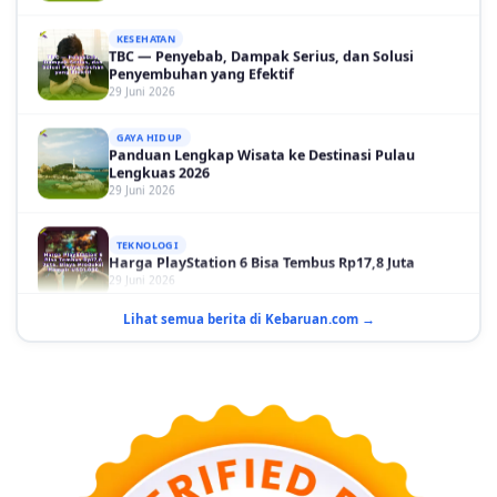
KESEHATAN
TBC — Penyebab, Dampak Serius, dan Solusi
Penyembuhan yang Efektif
29 Juni 2026
GAYA HIDUP
Panduan Lengkap Wisata ke Destinasi Pulau
Lengkuas 2026
29 Juni 2026
TEKNOLOGI
Harga PlayStation 6 Bisa Tembus Rp17,8 Juta
29 Juni 2026
GAYA HIDUP
Lihat semua berita di Kebaruan.com →
10 Adegan Film Terikat Janji yang Sangat Tak
Terduga
29 Juni 2026
KESEHATAN
Bahaya Memakai Softlens untuk Mata yang Jarang
Diketahui
29 Juni 2026