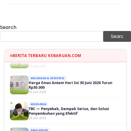
30 Juni 2026
GAYA HIDUP
Sinopsis Film Marauders, Misteri Perampokan
Bank dengan Konspirasi Tersembunyi
Search
30 Juni 2026
Searc
OLAH RAGA
Hasil Brasil vs Jepang 2-1: Comeback Dramatis, Gol
Martinelli Menit 90+5
BERITA TERBARU KEBARUAN.COM
30 Juni 2026
KEUANGAN & INVESTASI
Harga Emas Antam Hari Ini 30 Juni 2026 Turun
Rp30.000
30 Juni 2026
KESEHATAN
TBC — Penyebab, Dampak Serius, dan Solusi
Penyembuhan yang Efektif
29 Juni 2026
GAYA HIDUP
Panduan Lengkap Wisata ke Destinasi Pulau
Lengkuas 2026