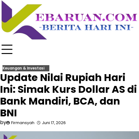
Skip
to
content
Keuangan & Investasi
Update Nilai Rupiah Hari
Ini: Simak Kurs Dollar AS di
Bank Mandiri, BCA, dan
BNI
by
Firmansyah
Juni 17, 2026