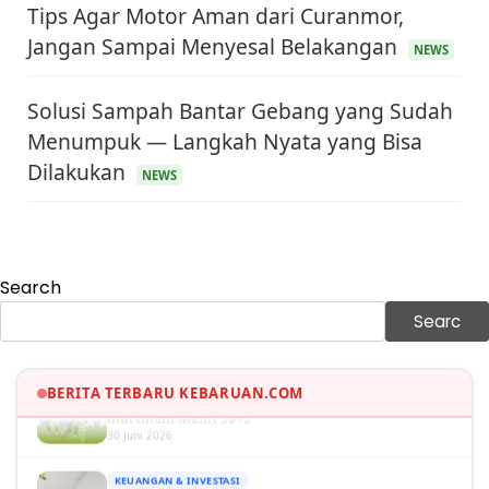
Tips Agar Motor Aman dari Curanmor,
Jangan Sampai Menyesal Belakangan
NEWS
Solusi Sampah Bantar Gebang yang Sudah
Menumpuk — Langkah Nyata yang Bisa
KEUANGAN & INVESTASI
Dilakukan
Harga Minyak Dunia Hari Ini Naik, WTI dan Brent
NEWS
Sama-sama Menguat
30 Juni 2026
GAYA HIDUP
Sinopsis Film Marauders, Misteri Perampokan
Search
Bank dengan Konspirasi Tersembunyi
30 Juni 2026
Searc
OLAH RAGA
Hasil Brasil vs Jepang 2-1: Comeback Dramatis, Gol
Martinelli Menit 90+5
BERITA TERBARU KEBARUAN.COM
30 Juni 2026
KEUANGAN & INVESTASI
Harga Emas Antam Hari Ini 30 Juni 2026 Turun
Rp30.000