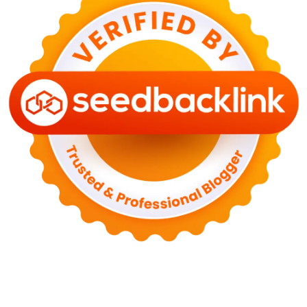
29 Juni 2026
NASIONAL
PLN Kalimantan Lakukan Manajemen Beban
Akibat Gangguan PLTGU
29 Juni 2026
KEUANGAN & INVESTASI
Harga Minyak Dunia Hari Ini Naik, WTI dan Brent
Sama-sama Menguat
30 Juni 2026
GAYA HIDUP
Sinopsis Film Marauders, Misteri Perampokan
Bank dengan Konspirasi Tersembunyi
30 Juni 2026
OLAH RAGA
Hasil Brasil vs Jepang 2-1: Comeback Dramatis, Gol
Martinelli Menit 90+5
30 Juni 2026
KEUANGAN & INVESTASI
Harga Emas Antam Hari Ini 30 Juni 2026 Turun
Rp30.000