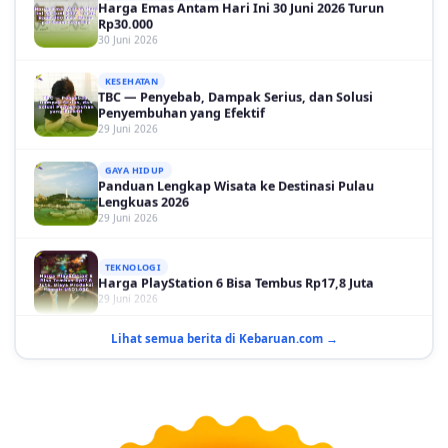
30 Juni 2026
KESEHATAN
TBC — Penyebab, Dampak Serius, dan Solusi
Penyembuhan yang Efektif
29 Juni 2026
GAYA HIDUP
Panduan Lengkap Wisata ke Destinasi Pulau
Lengkuas 2026
29 Juni 2026
TEKNOLOGI
Harga PlayStation 6 Bisa Tembus Rp17,8 Juta
29 Juni 2026
GAYA HIDUP
10 Adegan Film Terikat Janji yang Sangat Tak
Lihat semua berita di Kebaruan.com →
Terduga
29 Juni 2026
KESEHATAN
Bahaya Memakai Softlens untuk Mata yang Jarang
Diketahui