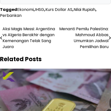
Tagged
Ekonomi
,
IHSG
,
Kurs Dollar AS
,
Nilai Rupiah
,
Perbankan
Navigasi
Aksi Magis Messi: Argentina
Menanti Pemilu Palestina:
vs Algeria Berakhir dengan
Mahmoud Abbas
pos
Kemenangan Telak Sang
Umumkan Jadwal
Juara
Pemilihan Baru
Related Posts