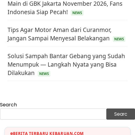
Main di GBK Jakarta November 2026, Fans
Indonesia Siap Pecah!
NEWS
Tips Agar Motor Aman dari Curanmor,
Jangan Sampai Menyesal Belakangan
NEWS
Solusi Sampah Bantar Gebang yang Sudah
Menumpuk — Langkah Nyata yang Bisa
KEUANGAN & INVESTASI
Dilakukan
Harga Minyak Dunia Hari Ini Naik, WTI dan Brent
NEWS
Sama-sama Menguat
30 Juni 2026
GAYA HIDUP
Sinopsis Film Marauders, Misteri Perampokan
Search
Bank dengan Konspirasi Tersembunyi
30 Juni 2026
Searc
OLAH RAGA
Hasil Brasil vs Jepang 2-1: Comeback Dramatis, Gol
Martinelli Menit 90+5
BERITA TERBARU KEBARUAN.COM