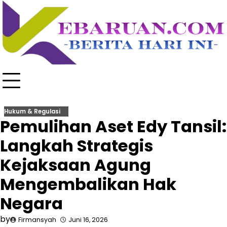
Skip
to
content
Hukum & Regulasi
Pemulihan Aset Edy Tansil:
Langkah Strategis
Kejaksaan Agung
Mengembalikan Hak
Negara
by
Firmansyah
Juni 16, 2026