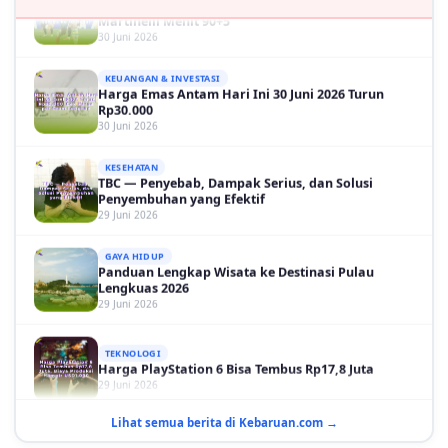
30 Juni 2026
KEUANGAN & INVESTASI
Harga Emas Antam Hari Ini 30 Juni 2026 Turun
Rp30.000
30 Juni 2026
KESEHATAN
TBC — Penyebab, Dampak Serius, dan Solusi
Penyembuhan yang Efektif
29 Juni 2026
GAYA HIDUP
Panduan Lengkap Wisata ke Destinasi Pulau
Lengkuas 2026
29 Juni 2026
TEKNOLOGI
Harga PlayStation 6 Bisa Tembus Rp17,8 Juta
29 Juni 2026
GAYA HIDUP
10 Adegan Film Terikat Janji yang Sangat Tak
Lihat semua berita di Kebaruan.com →
Terduga