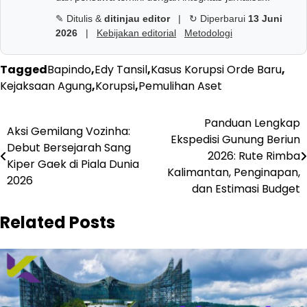
✎ Ditulis &
ditinjau editor
|
↻ Diperbarui
13 Juni
2026
|
Kebijakan editorial
Metodologi
Tagged
Bapindo
,
Edy Tansil
,
Kasus Korupsi Orde Baru
,
Kejaksaan Agung
,
Korupsi
,
Pemulihan Aset
Navigasi
Panduan Lengkap
Aksi Gemilang Vozinha:
Ekspedisi Gunung Beriun
pos
Debut Bersejarah Sang
2026: Rute Rimba
Kiper Gaek di Piala Dunia
Kalimantan, Penginapan,
2026
dan Estimasi Budget
Related Posts