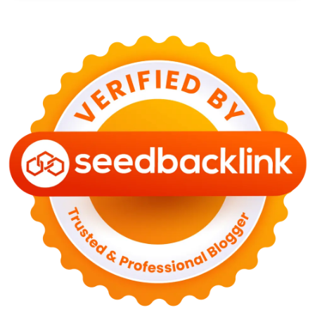
29 Juni 2026
KESEHATAN
Bahaya Memakai Softlens untuk Mata yang Jarang
Diketahui
29 Juni 2026
NASIONAL
PLN Kalimantan Lakukan Manajemen Beban
Akibat Gangguan PLTGU
29 Juni 2026
KEUANGAN & INVESTASI
Harga Minyak Dunia Hari Ini Naik, WTI dan Brent
Sama-sama Menguat
30 Juni 2026
GAYA HIDUP
Sinopsis Film Marauders, Misteri Perampokan
Bank dengan Konspirasi Tersembunyi
30 Juni 2026
OLAH RAGA
Hasil Brasil vs Jepang 2-1: Comeback Dramatis, Gol
Martinelli Menit 90+5
30 Juni 2026