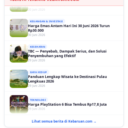
KEUANGAN & INVESTASI
Harga Emas Antam Hari Ini 30 Juni 2026 Turun
Rp30.000
30 Juni 2026
KESEHATAN
TBC — Penyebab, Dampak Serius, dan Solusi
Penyembuhan yang Efektif
29 Juni 2026
GAYA HIDUP
Panduan Lengkap Wisata ke Destinasi Pulau
Lengkuas 2026
29 Juni 2026
TEKNOLOGI
Harga PlayStation 6 Bisa Tembus Rp17,8 Juta
29 Juni 2026
GAYA HIDUP
10 Adegan Film Terikat Janji yang Sangat Tak
Terduga
Lihat semua berita di Kebaruan.com →
29 Juni 2026