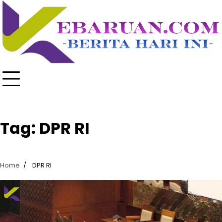
Skip
to
content
Tag:
DPR RI
Home
DPR RI