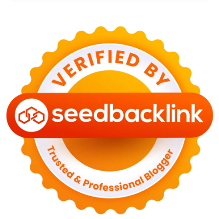
KESEHATAN
Bahaya Memakai Softlens untuk Mata yang Jarang
Diketahui
29 Juni 2026
NASIONAL
PLN Kalimantan Lakukan Manajemen Beban
Akibat Gangguan PLTGU
29 Juni 2026
KEUANGAN & INVESTASI
Harga Minyak Dunia Hari Ini Naik, WTI dan Brent
Sama-sama Menguat
30 Juni 2026
GAYA HIDUP
Sinopsis Film Marauders, Misteri Perampokan
Bank dengan Konspirasi Tersembunyi
30 Juni 2026
OLAH RAGA
Hasil Brasil vs Jepang 2-1: Comeback Dramatis, Gol
Martinelli Menit 90+5
30 Juni 2026