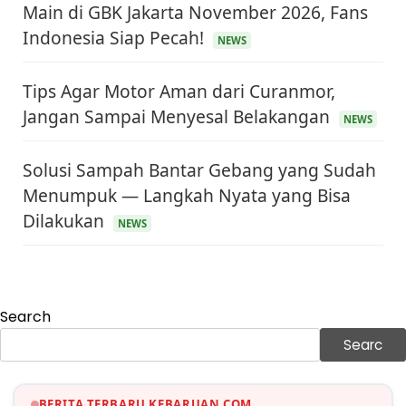
Main di GBK Jakarta November 2026, Fans
Indonesia Siap Pecah!
NEWS
Tips Agar Motor Aman dari Curanmor,
Jangan Sampai Menyesal Belakangan
NEWS
Solusi Sampah Bantar Gebang yang Sudah
Menumpuk — Langkah Nyata yang Bisa
KEUANGAN & INVESTASI
Harga Minyak Dunia Hari Ini Naik, WTI dan Brent
Dilakukan
NEWS
Sama-sama Menguat
30 Juni 2026
GAYA HIDUP
Sinopsis Film Marauders, Misteri Perampokan
Bank dengan Konspirasi Tersembunyi
Search
30 Juni 2026
Searc
OLAH RAGA
Hasil Brasil vs Jepang 2-1: Comeback Dramatis, Gol
Martinelli Menit 90+5
30 Juni 2026
BERITA TERBARU KEBARUAN.COM