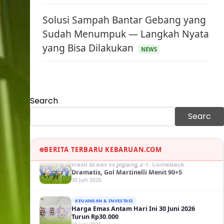
Solusi Sampah Bantar Gebang yang
Sudah Menumpuk — Langkah Nyata
yang Bisa Dilakukan
KEUANGAN & INVESTASI
NEWS
Harga Minyak Dunia Hari Ini Naik, WTI dan
Brent Sama-sama Menguat
30 Juni 2026
GAYA HIDUP
Search
Sinopsis Film Marauders, Misteri
Perampokan Bank dengan Konspirasi
Searc
Tersembunyi
30 Juni 2026
OLAH RAGA
Hasil Brasil vs Jepang 2-1: Comeback
BERITA TERBARU KEBARUAN.COM
Dramatis, Gol Martinelli Menit 90+5
30 Juni 2026
KEUANGAN & INVESTASI
Harga Emas Antam Hari Ini 30 Juni 2026
Turun Rp30.000
30 Juni 2026