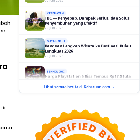
KESEHATAN
TBC — Penyebab, Dampak Serius, dan Solusi
Penyembuhan yang Efektif
29 Juni 2026
rubah
GAYA HIDUP
an.
Panduan Lengkap Wisata ke Destinasi Pulau
Lengkuas 2026
29 Juni 2026
TEKNOLOGI
ra
Harga PlayStation 6 Bisa Tembus Rp17,8 Juta
29 Juni 2026
GAYA HIDUP
Lihat semua berita di Kebaruan.com →
10 Adegan Film Terikat Janji yang Sangat Tak
Terduga
29 Juni 2026
 di
KESEHATAN
Bahaya Memakai Softlens untuk Mata yang
Jarang Diketahui
esama
29 Juni 2026