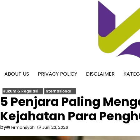
Skip
to
content
ABOUT US
PRIVACY POLICY
DISCLAIMER
KATEG
Hukum & Regulasi
Internasional
5 Penjara Paling Meng
Kejahatan Para Peng
by
Firmansyah
Juni 23, 2026