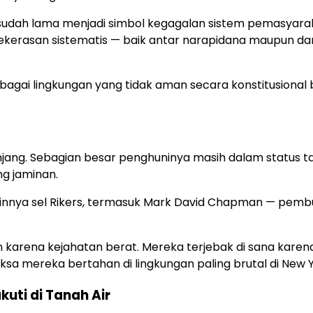
g sudah lama menjadi simbol kegagalan sistem pemasyar
kekerasan sistematis — baik antar narapidana maupun dar
gai lingkungan yang tidak aman secara konstitusional 
njang. Sebagian besar penghuninya masih dalam status 
g jaminan.
innya sel Rikers, termasuk Mark David Chapman — pem
n karena kejahatan berat. Mereka terjebak di sana karen
 mereka bertahan di lingkungan paling brutal di New Y
kuti di Tanah Air