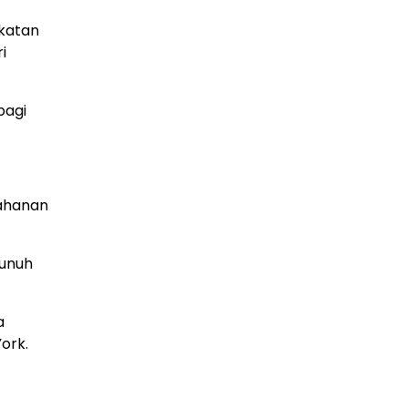
PLN Kalimantan Lakukan Manajemen Beban
Akibat Gangguan PLTGU
akatan
29 Juni 2026
i
bagi
tahanan
bunuh
a
ork.